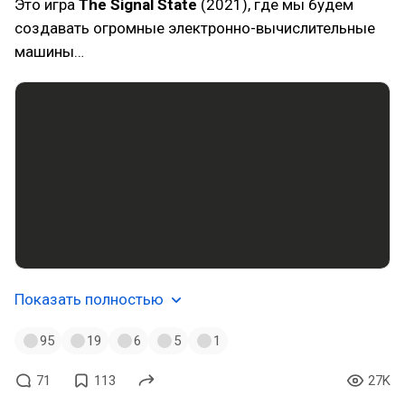
Это игра
The Signal State
(2021), где мы будем
создавать огромные электронно-вычислительные
машины…
Показать полностью
95
19
6
5
1
71
113
27K