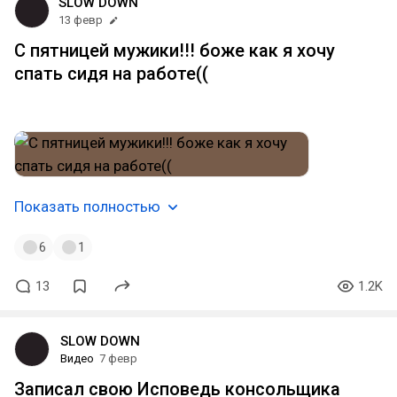
SLOW DOWN
13 февр
С пятницей мужики!!! боже как я хочу
спать сидя на работе((
и ещё хочу пива...
Показать полностью
6
1
13
1.2K
SLOW DOWN
Видео
7 февр
Записал свою Исповедь консольщика