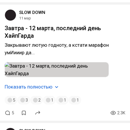
SLOW DOWN
11 мар
Завтра - 12 марта, последний день
ХайпГарда
Закрывают лютую годноту, а кстати марафон
умИииир да...
Показать полностью
5
3
2
1
1
1
5
2.3K