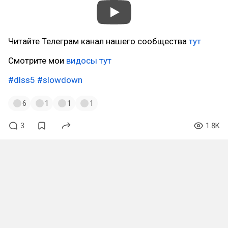
Читайте Телеграм канал нашего сообщества
тут
Смотрите мои
видосы тут
#dlss5
#slowdown
6
1
1
1
3
1.8K