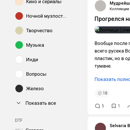
Кино и сериалы
Мудрейш
Коллекции
Ночной музпостинг
Прогрелся н
Творчество
Вообще после п
Музыка
всего русека В
пластик, но в 
Инди
тумане.
Вопросы
Показать полн
Железо
18
Показать все
5
1
DTF
Selvaria 