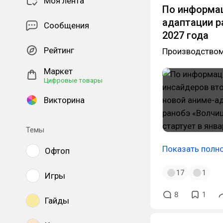
Моя лента
По информац
адаптации р
Сообщения
2027 года
Рейтинг
Производством 
Маркет
Цифровые товары
Викторина
Темы
Показать полн
Офтоп
17
1
Игры
8
1
Гайды