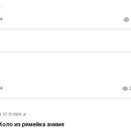
1
#holo
о
27.12.2024
Холо из ремейка аниме