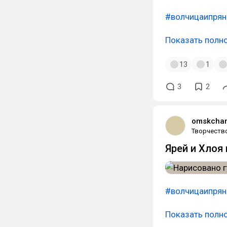
#волчицаипрян
Показать полн
13
1
3
2
omskcha
Творчеств
Ярей и Хлоя
#волчицаипрян
Показать полн