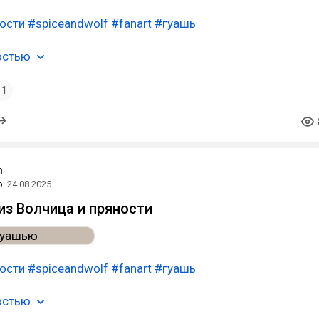
ости
#spiceandwolf
#fanart
#гуашь
остью
1
n
о
24.08.2025
 из Волчица и пряности
ости
#spiceandwolf
#fanart
#гуашь
остью