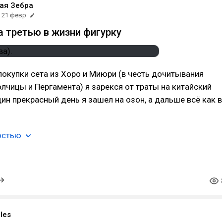
ая Зебра
21 февр
а третью в жизни фигурку
окупки сета из Хоро и Миюри (в честь дочитывания
олчицы и Пергамента) я зарекся от траты на китайский
один прекрасный день я зашел на озон, а дальше всё как в
остью
Bles