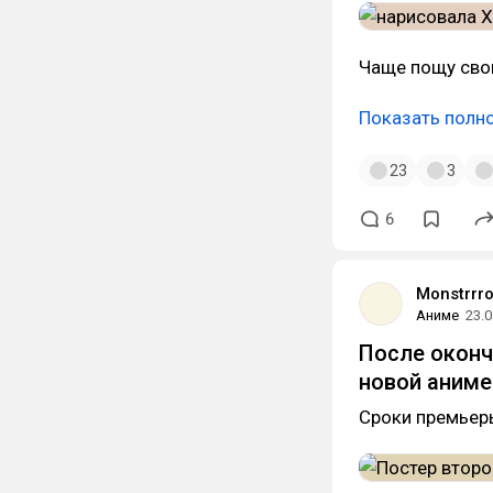
Чаще пощу свои
Показать полн
23
3
6
Monstrrr
Аниме
23.0
После оконч
новой аниме
Сроки премьер