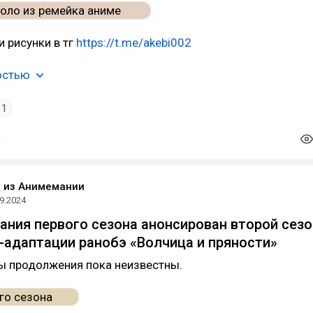
 рисунки в тг
https://t.me/akebi002
остью
1
o из Анимемании
9.2024
ания первого сезона анонсирован второй сезо
-адаптации ранобэ «Волчица и пряности»
ы продолжения пока неизвестны.