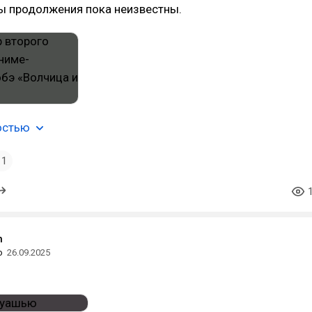
ы продолжения пока неизвестны.
остью
1
n
о
26.09.2025