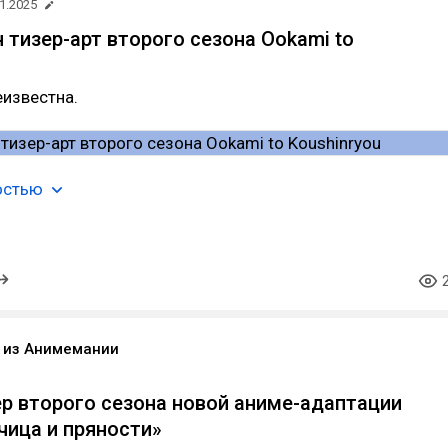
1.2025
 тизер-арт второго сезона Ookami to
известна.
остью
o из Анимемании
р второго сезона новой аниме-адаптации
чица и пряности»