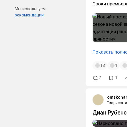
Сроки премьер
Мы используем
рекомендации.
Показать полн
13
1
3
1
omskcha
Творчеств
Диан Рубенс