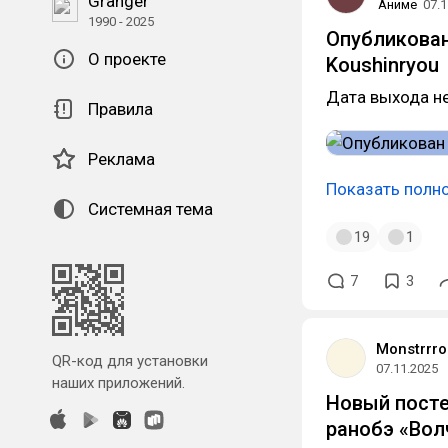
Granger
Аниме
07.1
1990 - 2025
Опубликован
О проекте
Koushinryou
Дата выхода не
Правила
Реклама
Показать полн
Системная тема
19
1
7
3
Monstrrr
QR-код для установки
07.11.2025
наших приложений.
Новый посте
ранобэ «Вол