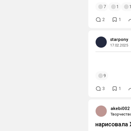
7
1
2
1
starpony
17.02.2025
#spiceandwolf
9
3
1
akebi002
Творчеств
нарисовала 