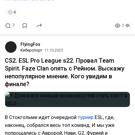
4
7
1.4K
FlyingFox
Киберспорт
11.10.2025
CS2. ESL Pro League s22. Провал Team
Spirit. Faze Clan опять с Рейном. Выскажу
непопулярное мнение. Кого увидим в
финале?
В Стокгольме идет очередной
турнир
ESL, где,
наконец, собрался весь топ команд. И мы уже
попрощались с Авророй, Нави, G2, Фурией и