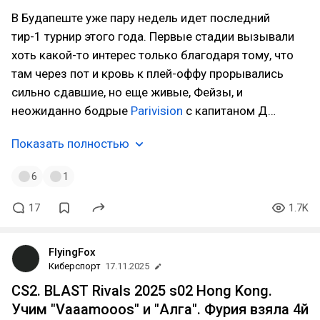
В Будапеште уже пару недель идет последний
тир-1 турнир этого года. Первые стадии вызывали
хоть какой-то интерес только благодаря тому, что
там через пот и кровь к плей-оффу прорывались
сильно сдавшие, но еще живые, Фейзы, и
неожиданно бодрые
Parivision
с капитаном Д…
Показать полностью
6
1
17
1.7K
FlyingFox
Киберспорт
17.11.2025
CS2. BLAST Rivals 2025 s02 Hong Kong.
Учим "Vaaamooos" и "Алга". Фурия взяла 4й