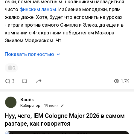
очки, помешав местным школьникам насладиться
чисто
финским ланом
. Избиение молодежи, прям
жалко даже. Хотя, будет что вспомнить на уроках
- играли против самого Симпла и Элека, да еще и в
компании с 4-х кратным победителем Мажора
Эмилем Мэджиском. Чт…
Показать полностью
2
3
1.7K
Ванёк
Киберспорт
19 июня
Нуу, чего, IEM Cologne Major 2026 в самом
разгаре, как говорится