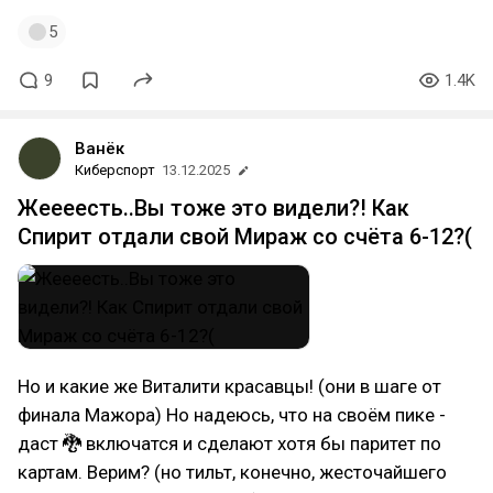
5
9
1.4K
Ванёк
Киберспорт
13.12.2025
Жеееесть..Вы тоже это видели?! Как
Спирит отдали свой Мираж со счёта 6-12?(
Но и какие же Виталити красавцы! (они в шаге от
финала Мажора) Но надеюсь, что на своём пике -
даст 🐉 включатся и сделают хотя бы паритет по
картам. Верим? (но тильт, конечно, жесточайшего