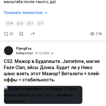
масштаба после такого, да)
Показать полностью
4
3
1
1
22
2.9K
FlyingFox
Киберспорт
07.12.2025
CS2. Мажор в Будапеште. Jametime, магия
Faze Clan, эйсы Донка. Будет ли у Нико
шанс взять этот Мажор? Виталити + плей-
оффы = стабильность.