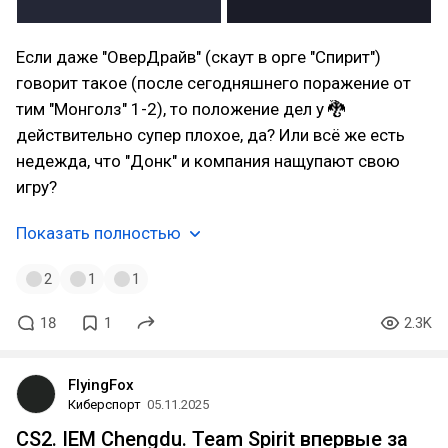
Если даже "ОверДрайв" (скаут в орге "Спирит")
говорит такое (после сегодняшнего поражение от
тим "Монголз" 1-2), то положение дел у 🐉
действительно супер плохое, да? Или всё же есть
недежда, что "Донк" и компания нащупают свою
игру?
Показать полностью
2
1
1
18
1
2.3K
FlyingFox
Киберспорт
05.11.2025
CS2. IEM Chengdu. Team Spirit впервые за