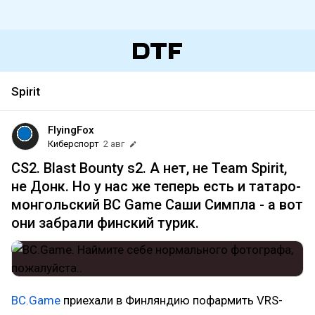
Spirit
FlyingFox
Киберспорт
2 авг
CS2. Blast Bounty s2. А нет, не Team Spirit,
не Донк. Но у нас же теперь есть и татаро-
монгольский BC Game Саши Симпла - а вот
они забрали финский турик.
BC.Game
приехали в Финляндию пофармить VRS-