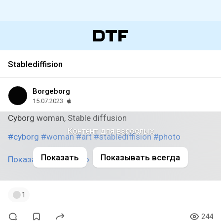
Stablediffision
Borgeborg
15.07.2023
Cyborg woman, Stable diffusion
Контент для взрослых
#cyborg
#woman
#art
#stablediffision
#photo
Показать
Показывать всегда
Показать полностью
1
244