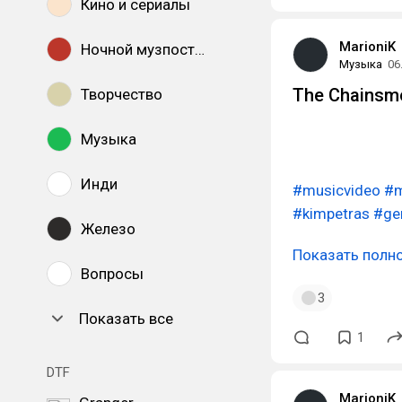
Кино и сериалы
MarioniK
Ночной музпостинг
Музыка
06
The Chainsmo
Творчество
Музыка
Инди
#musicvideo
#m
#kimpetras
#ge
Железо
Показать полн
Вопросы
3
Показать все
1
DTF
MarioniK