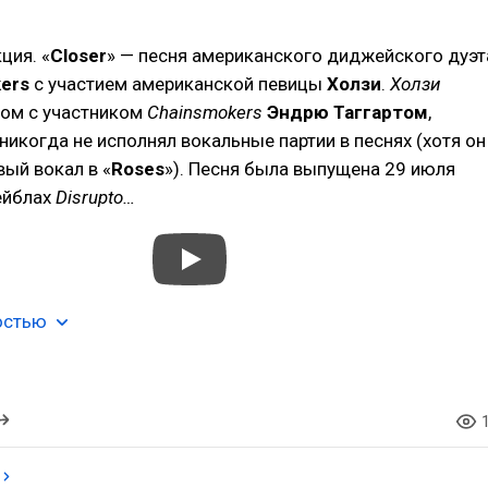
ция. «
Closer
» — песня американского диджейского дуэт
ers
с участием американской певицы
Холзи
.
Холзи
том с участником
Chainsmokers
Эндрю Таггартом
,
никогда не исполнял вокальные партии в песнях (хотя он
ый вокал в «
Roses
»). Песня была выпущена 29 июля
ейблах
Disrupto…
остью