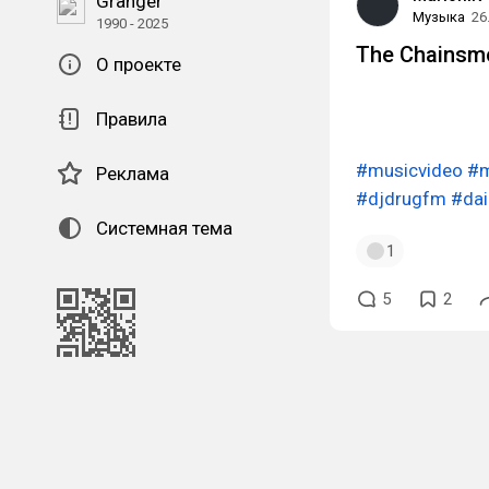
Granger
Музыка
26
1990 - 2025
The Chainsmo
О проекте
Правила
#musicvideo
#m
Реклама
#djdrugfm
#dail
Системная тема
1
5
2
QR-код для установки
наших приложений.