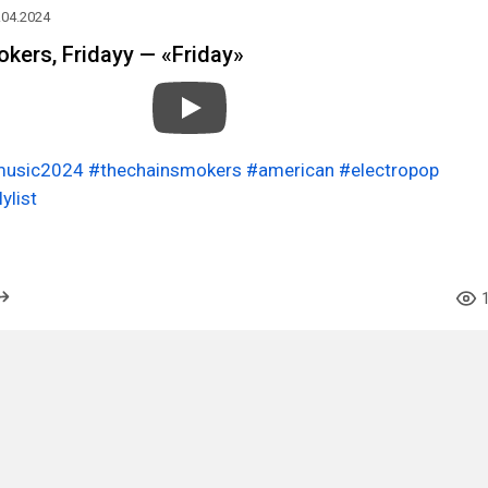
.04.2024
kers, Fridayy — «Friday»
usic2024
#thechainsmokers
#american
#electropop
ylist