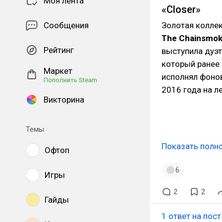
Моя лента
«Closer»
Сообщения
Золотая коллек
The
Chainsmok
Рейтинг
выступила дуэ
который ранее 
Маркет
исполнял фонов
Пополнить Steam
2016 года на л
Викторина
Темы
Показать полн
Офтоп
6
Игры
2
2
Гайды
1 ответ на пост