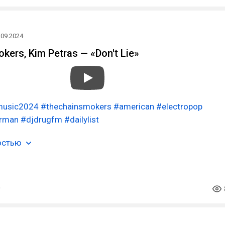
.09.2024
kers, Kim Petras — «Don't Lie»
usic2024
#thechainsmokers
#american
#electropop
rman
#djdrugfm
#dailylist
остью