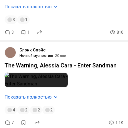
Показать полностью
3
1
3
1
810
Блэнк Спэйс
Ночной музпостинг
20 янв
The Warning, Alessia Cara - Enter Sandman
Показать полностью
4
2
2
2
7
1.1K