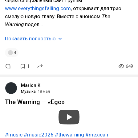
через специальный сайт группы
www.everythingsfalling.com
, открывает для трио
смелую новую главу. Вместе с анонсом
The
Warning
подел…
Показать полностью
4
1
649
MarioniK
Музыка
18 мая
The Warning — «Ego»
#music
#music2026
#thewarning
#mexican