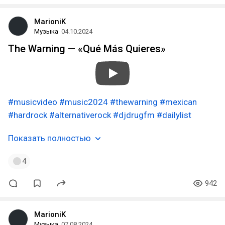
MarioniK
Музыка
04.10.2024
The Warning — «Qué Más Quieres»
#musicvideo
#music2024
#thewarning
#mexican
#hardrock
#alternativerock
#djdrugfm
#dailylist
Показать полностью
4
942
MarioniK
Музыка
07.08.2024