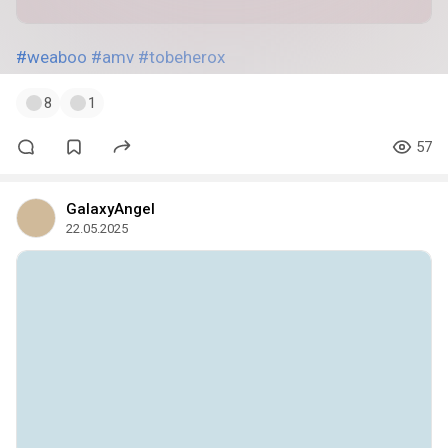
#weaboo
#amv
#tobeherox
8
1
57
GalaxyAngel
22.05.2025