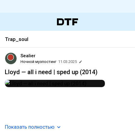
Trap_soul
Sealier
Ночной музпостинг
11.03.2025
Lloyd — all i need | sped up (2014)
#hip_hop
#r_n_b
#contemporary_r_n_b
#trap
#trap_soul
#pop_rap
#sped_up
#new_orleans
#usa
#музпостинг
🖤🩸
Показать полностью