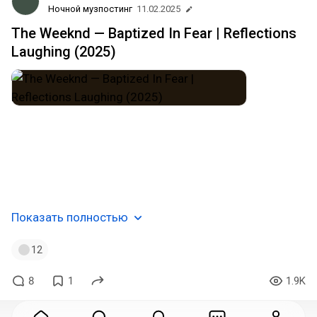
Ночной музпостинг
11.02.2025
The Weeknd — Baptized In Fear | Reflections
Laughing (2025)
#alternative_r_n_b
#synthpop
#art_pop
#synthwave
#progressive_electronic
#dance_pop
#trap_soul
#hip_hop
#abel_tesfaye
#toronto
#canada
#музпостинг
ﾒ𝟶🖤
Показать полностью
12
8
1
1.9K