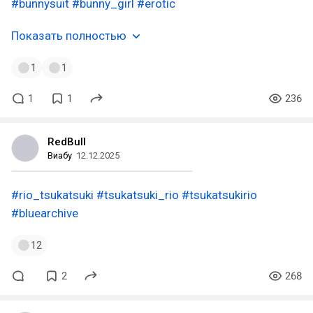
#bunnysuit
#bunny_girl
#erotic
Показать полностью
1
1
1
1
236
RedBull
Виабу
12.12.2025
#rio_tsukatsuki
#tsukatsuki_rio
#tsukatsukirio
#bluearchive
12
2
268