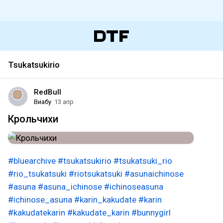
Tsukatsukirio
RedBull
Виабу
13 апр
Крольчихи
#bluearchive
#tsukatsukirio
#tsukatsuki_rio
#rio_tsukatsuki
#riotsukatsuki
#asunaichinose
#asuna
#asuna_ichinose
#ichinoseasuna
#ichinose_asuna
#karin_kakudate
#karin
#kakudatekarin
#kakudate_karin
#bunnygirl