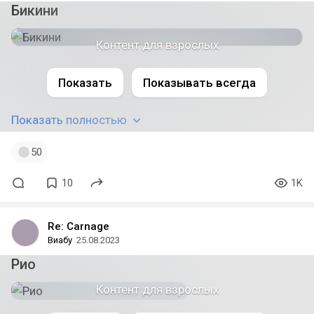
Бикини
Контент для взрослых
#weaboo1
#bikiniweaboo
#bluearchive
Показать
Показывать всегда
#blue_archive
#tsukatsukirio
#rio
#nsfw
Показать полностью
50
10
1K
Re: Carnage
Виабу
25.08.2023
Рио
Контент для взрослых