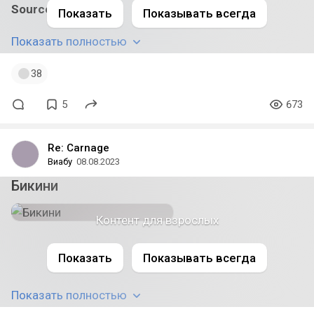
Source link:
twitter
Показать
Показывать всегда
Показать полностью
38
5
673
Re: Carnage
Виабу
08.08.2023
Бикини
Контент для взрослых
#weaboo1
#bikiniweaboo
#bluearchive
Показать
Показывать всегда
#blue_archive
#tsukatsukirio
#rio
#nsfw
Показать полностью