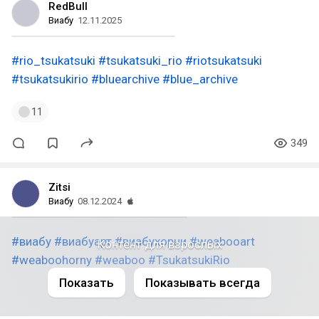
RedBull
Виабу
12.11.2025
#rio_tsukatsuki
#tsukatsuki_rio
#riotsukatsuki
#tsukatsukirio
#bluearchive
#blue_archive
11
349
Zitsi
Виабу
08.12.2024
#виабу
#виабуарт
#виабухорни
#weabooart
Контент для взрослых
#weaboohorny
#weaboo
#TsukatsukiRio
Показать
Показывать всегда