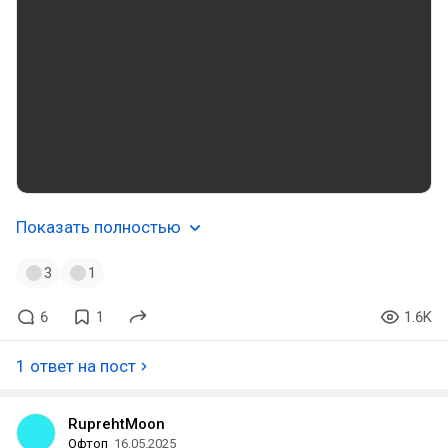
Показать полностью
3
1
6
1
1.6K
1 ответ на пост
RuprehtMoon
Офтоп
16.05.2025