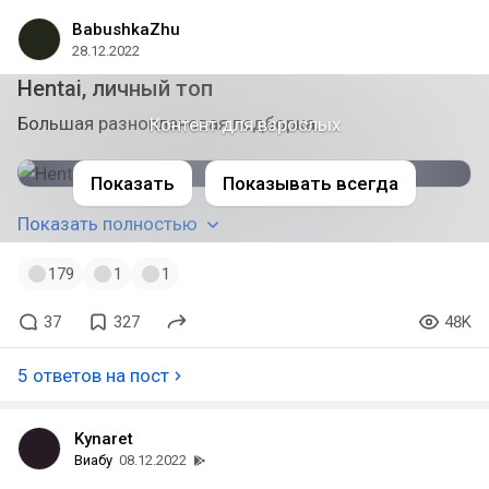
BabushkaZhu
28.12.2022
Hentai, личный топ
Большая разноплановая подборка.
Контент для взрослых
Показать
Показывать всегда
Показать полностью
179
1
1
37
327
48K
5 ответов на пост
Kynaret
Виабу
08.12.2022