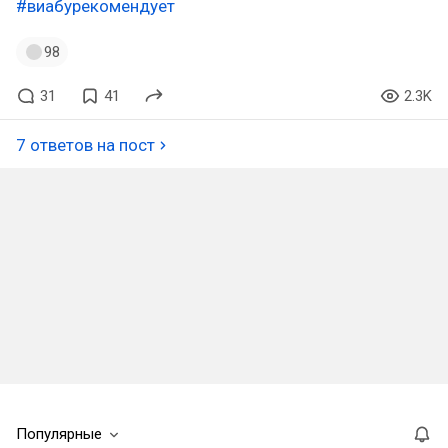
#виабурекомендует
98
31
41
2.3K
7 ответов на пост
Популярные