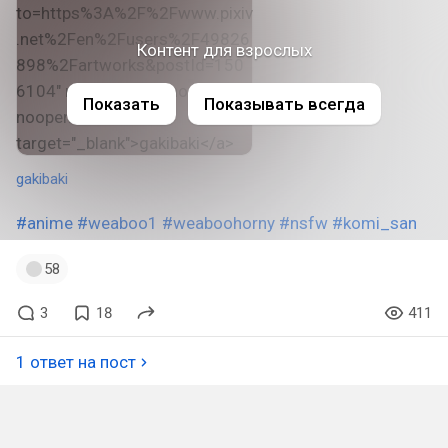
Контент для взрослых
Показать
Показывать всегда
gakibaki
#anime
#weaboo1
#weaboohorny
#nsfw
#komi_san
58
3
18
411
1 ответ на пост