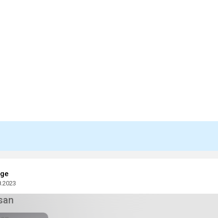
age
8.2023
san