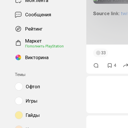
Моя лента
Source link:
twi
Сообщения
#weaboo1
#we
Рейтинг
#jason_voorhe
#jasonvoorhee
Маркет
Пополнить PlayStation
33
Викторина
4
Темы
Офтоп
Игры
Гайды