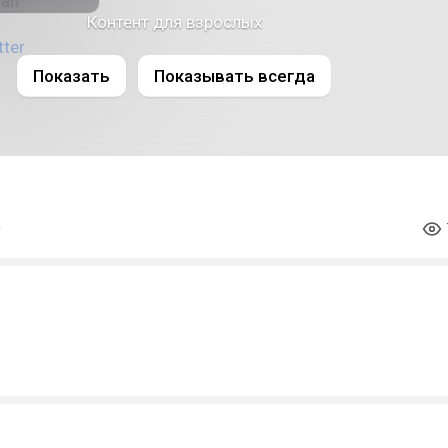
Контент для взрослых
tter
Показать
Показывать всегда
aboo
#anime
#animeart
#komicantcommunicat
es
#komi_cant_communicate
#shouko_komi
#shoukokomi
s
#fridaythe13th
#nsfw