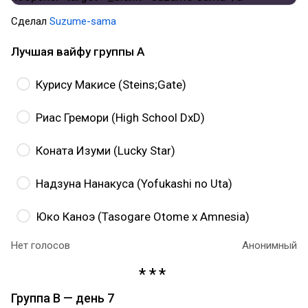
Cделал
Suzume-sama
Лучшая вайфу группы A
Курису Макисе (Steins;Gate)
Риас Гремори (High School DxD)
Коната Изуми (Lucky Star)
Надзуна Нанакуса (Yofukashi no Uta)
Юко Каноэ (Tasogare Otome x Amnesia)
Нет голосов
Анонимный
Группа B — день 7