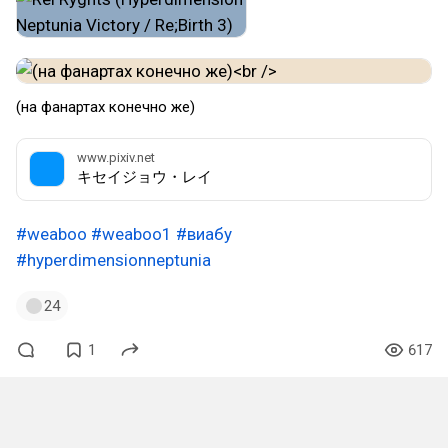
(на фанартах конечно же)
www.pixiv.net
キセイジョウ・レイ
#weaboo
#weaboo1
#виабу
#hyperdimensionneptunia
24
1
617