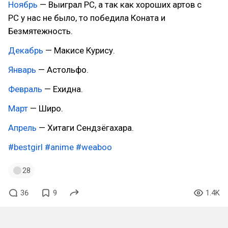
Ноябрь
— Выиграл PC, а так как хороших артов с
PC у нас не было, то победила Коната и
Безмятежность.
Декабрь
— Макисе Курису.
Январь
— Астольфо.
Февраль
— Ехидна.
Март
— Широ.
Апрель
— Хитаги Сендзёгахара.
#bestgirl
#anime
#weaboo
28
36
9
1.4K