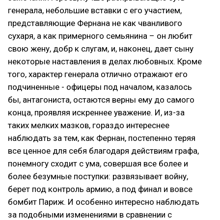
генерала, небольшие вставки с его участием,
представляющие Фернана не как чванливого
сухаря, а как примерного семьянина – он любит
свою жену, добр к слугам, и, наконец, дает сыну
некоторые наставления в делах любовных. Кроме
того, характер генерала отлично отражают его
подчиненные - офицеры под началом, казалось
бы, антагониста, остаются верны ему до самого
конца, проявляя искреннее уважение. И, из-за
таких мелких мазков, гораздо интереснее
наблюдать за тем, как Фернан, постепенно теряя
все ценное для себя благодаря действиям графа,
понемногу сходит с ума, совершая все более и
более безумные поступки: развязывает войну,
берет под контроль армию, а под финал и вовсе
бомбит Париж. И особенно интересно наблюдать
за подобными изменениями в сравнении с