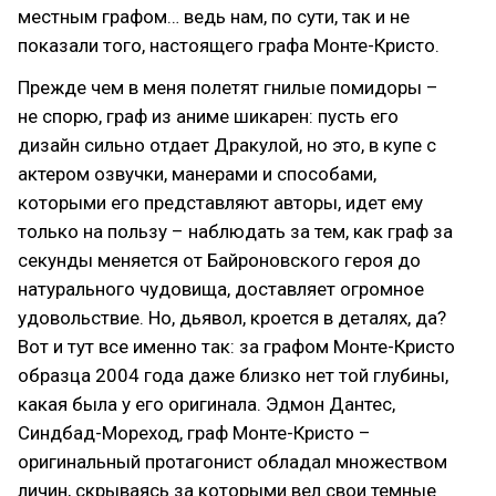
местным графом… ведь нам, по сути, так и не
показали того, настоящего графа Монте-Кристо.
Прежде чем в меня полетят гнилые помидоры –
не спорю, граф из аниме шикарен: пусть его
дизайн сильно отдает Дракулой, но это, в купе с
актером озвучки, манерами и способами,
которыми его представляют авторы, идет ему
только на пользу – наблюдать за тем, как граф за
секунды меняется от Байроновского героя до
натурального чудовища, доставляет огромное
удовольствие. Но, дьявол, кроется в деталях, да?
Вот и тут все именно так: за графом Монте-Кристо
образца 2004 года даже близко нет той глубины,
какая была у его оригинала. Эдмон Дантес,
Синдбад-Мореход, граф Монте-Кристо –
оригинальный протагонист обладал множеством
личин, скрываясь за которыми вел свои темные