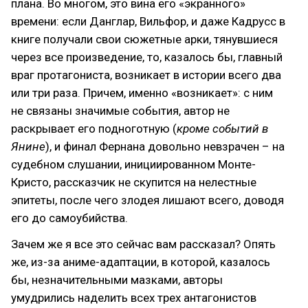
плана. Во многом, это вина его «экранного»
времени: если Данглар, Вильфор, и даже Кадрусс в
книге получали свои сюжетные арки, тянувшиеся
через все произведение, то, казалось бы, главный
враг протагониста, возникает в истории всего два
или три раза. Причем, именно «возникает»: с ним
не связаны значимые события, автор не
раскрывает его подноготную (
кроме событий в
Янине
), и финал Фернана довольно невзрачен – на
судебном слушании, инициированном Монте-
Кристо, рассказчик не скупится на нелестные
эпитеты, после чего злодея лишают всего, доводя
его до самоубийства.
Зачем же я все это сейчас вам рассказал? Опять
же, из-за аниме-адаптации, в которой, казалось
бы, незначительными мазками, авторы
умудрились наделить всех трех антагонистов