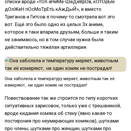
списки вроде «тОп аНиМе-ШеДеВрОв, кОтОрЫе
дОлЖеН пОсМоТрЕтЬ кАжДыЙ», и вместо
Триганов и Гитсов я почему-то смотрела вот это
вот. Ещё это было одно из целых 3х аниме,
которое я таки впарила друзьям, больше я таким
не занимаюсь, но в том случае нужна была
действительно тяжёлая артиллерия.
Она заболела и температуру меряет, животным так её
измеряют, ни один хомяк не пострадал!
Повествование так же строится по типу коротких
ситуативных зарисовок, только уже с трешаниной,
вроде кидания хомяка об стену (явно какая-то
постирония про неумирающих хомяков), шутками
про члены, шутками про женщин, шутками про