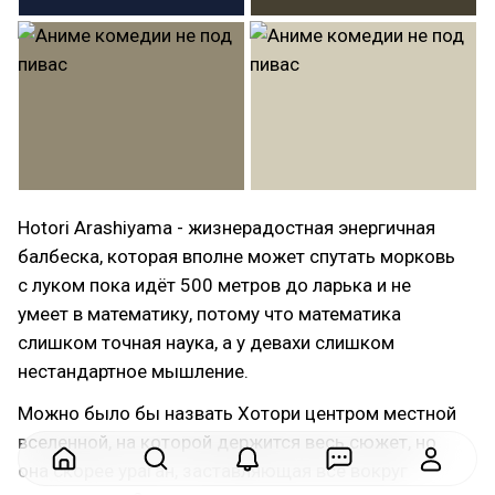
Hotori Arashiyama - жизнерадостная энергичная
балбеска, которая вполне может спутать морковь
с луком пока идёт 500 метров до ларька и не
умеет в математику, потому что математика
слишком точная наука, а у девахи слишком
нестандартное мышление.
Можно было бы назвать Хотори центром местной
вселенной, на которой держится весь сюжет, но
она скорее ураган, заставляющая всё вокруг