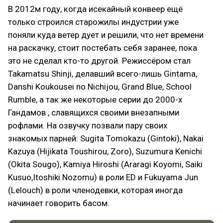
В 2012м году, когда исекайный конвеер ещё
только строился старожилы индустрии уже
поняли куда ветер дует и решили, что нет времени
на раскачку, стоит постебать себя заранее, пока
это не сделал кто-то другой. Режиссёром стал
Takamatsu Shinji, делавший всего-лишь Gintama,
Danshi Koukousei no Nichijou, Grand Blue, School
Rumble, а так же некоторые серии до 2000-х
Гандамов , славящихся своими внезапными
рофлами. На озвучку позвали пару своих
знакомых парней: Sugita Tomokazu (Gintoki), Nakai
Kazuya (Hijikata Toushirou, Zoro), Suzumura Kenichi
(Okita Sougo), Kamiya Hiroshi (Araragi Koyomi, Saiki
Kusuo,Itoshiki Nozomu) в роли ED и Fukuyama Jun
(Lelouch) в роли членодевки, которая иногда
начинает говорить басом.