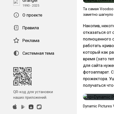
Granger
1990 - 2025
Та самая Voodoo 
заметно шагнуло 
О проекте
Накопив, некот
Правила
отказаться от 
полноценного с
Реклама
работать криво
который как ра
Системная тема
время (зато те
для сайта нуже
фотоаппарат. С
прожектора. Уш
получаться что-
QR-код для установки
наших приложений.
Dynamic Pictures 