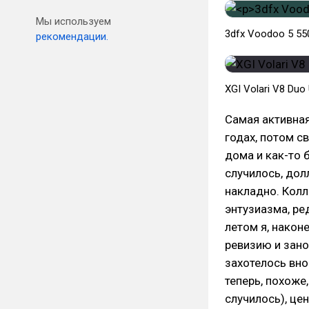
Мы используем
3dfx Voodoo 5 550
рекомендации.
XGI Volari V8 Duo 
Самая активна
годах, потом с
дома и как-то 
случилось, дол
накладно. Колл
энтузиазма, ре
летом я, након
ревизию и зано
захотелось вно
теперь, похоже
случилось), це