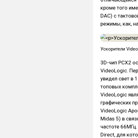
кроме того име
DAC) с тактово
режимы, как, н
Ускорители VideoL
3D-чип PCX2 ос
VideoLogic. Пе
увидел свет в 
топовых компле
VideoLogic явл
графических пр
VideoLogic Apo
Midas 5) в свя
частоте 66МГц
Direct, для кот