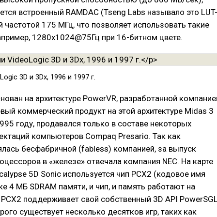
ется встроенный RAMDAC (Tseng Labs называло это LUT
й частотой 175 МГц, что позволяет использовать такие
апример, 1280х1024@75Гц при 16-битном цвете.
ogic 3D и 3Dx, 1996 и 1997 г.
нован на архитектуре PowerVR, разработанной компание
рвый коммерческий продукт на этой архитектуре Midas 3
1995 году, продавался только в составе некоторых
ктаций компьютеров Compaq Presario. Так как
ялась бесфабричной (fabless) компанией, за выпуск
оцессоров в «железе» отвечала компания NEC. На карте
calypse 5D Sonic используется чип PCX2 (кодовое имя
зке 4 МБ SDRAM памяти, и чип, и память работают на
. PCX2 поддерживает свой собственный 3D API PowerSG
орого существует несколько десятков игр, таких как