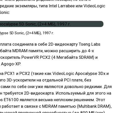
редкие экземляры, типа Intel Larrabee или VideoLogic
onic:
ypse 5D Sonic, (2+4 МБ), 1997 г.
плата соединила в себе 2D-видеокарту Tseng Labs
абайта MDRAM памяти, можно расширить до 4-х
ускоритель PowerVR PCX2 (4 Мегабайта SDRAM) и
 Agogo-XP.
а PCX1 и PCX2 (такие как VideoLogic Apocalypse 3Dx и
это 3D-ускорители на отдельной PCI плате, без
сами по себе они уже являются довольно редкими. Для
н требуется 2D-видеокарта. Используемый для этого на
bs ET6100 является весьма неплохим решением. Этот
 работает в связке с MDRAM памятью (Multibank DRAM),
высокой пропускной способностью (до 800 МБ/сек),