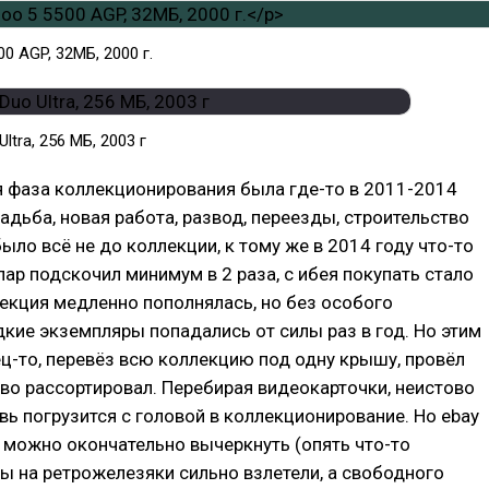
0 AGP, 32МБ, 2000 г.
Ultra, 256 MБ, 2003 г
я фаза коллекционирования была где-то в 2011-2014
вадьба, новая работа, развод, переезды, строительство
было всё не до коллекции, к тому же в 2014 году что-то
лар подскочил минимум в 2 раза, с ибея покупать стало
екция медленно пополнялась, но без особого
дкие экземпляры попадались от силы раз в год. Но этим
ец-то, перевёз всю коллекцию под одну крышу, провёл
во рассортировал. Перебирая видеокарточки, неистово
вь погрузится с головой в коллекционирование. Но ebay
, можно окончательно вычеркнуть (опять что-то
ны на ретрожелезяки сильно взлетели, а свободного