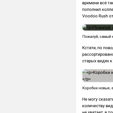
времени всё та
пополнил колле
Voodoo Rush от
Пожалуй, самый 
Кстати, по пов
рассортирован
старых видях к
Коробки новые, е
Не могу сказат
количеству вид
не хватает, в 