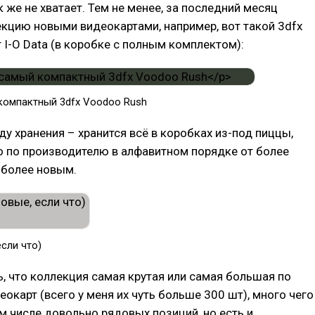
к же не хватает. Тем не менее, за последний месяц
кцию новыми видеокартами, например, вот такой 3dfx
 I-O Data (в коробке с полным комплектом):
компактный 3dfx Voodoo Rush
оду хранения – хранится всё в коробках из-под пиццы,
о по производителю в алфавитном порядке от более
 более новым.
сли что)
ь, что коллекция самая крутая или самая большая по
еокарт (всего у меня их чуть больше 300 шт), много чего
том числе довольно рядовых позиций, но есть и