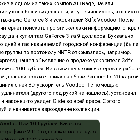
жив в одном из таких компов ATI Rage, начали
кие у кого были видеокарты, и тут выяснилось, что никто
ал вживую GeForce 3 и ускорителей 3dfx Voodoo. После
в интернет поискать про эти железки информацию, откры
bay да и купил там GeForce 3 за 9 долларов. Буквально
о дней в так называемой городской конференции (были
е группы по протоколу NNTP, открывались, например,
Express) нашел объявление о продаже ускорителя 3dfx
аких-то 100 рублей. Из списанных компьютеров на работе
й дальней полки старичка на базе Pentium I c 2D-картой
единил с ней 3D-ускоритель Voodoo II с помощью
удлинителя (другого под рукой не нашлось), установил
и наконец-то увидел Glide во всей красе. С этого
уй, и начинается зарождение коллекции.