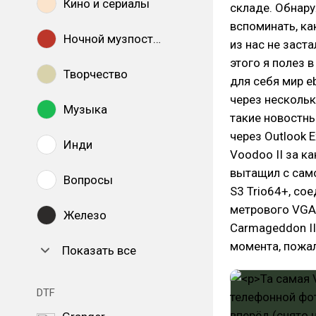
Кино и сериалы
складе. Обнару
вспоминать, ка
Ночной музпостинг
из нас не заст
этого я полез 
Творчество
для себя мир e
через нескольк
Музыка
такие новостны
через Outlook 
Инди
Voodoo II за к
вытащил с само
Вопросы
S3 Trio64+, со
метрового VGA 
Железо
Carmageddon II 
момента, пожал
Показать все
DTF