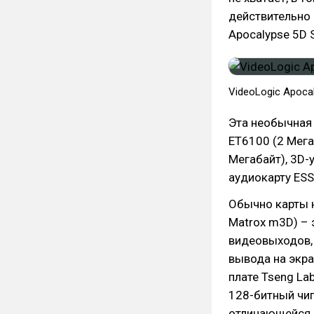
действительно 
Apocalypse 5D S
VideoLogic Apocal
Эта необычная 
ET6100 (2 Мег
Мегабайт), 3D-
аудиокарту ESS
Обычно карты н
Matrox m3D) – 
видеовыходов, 
вывода на экра
плате Tseng La
128-битный чип
отличающейся 