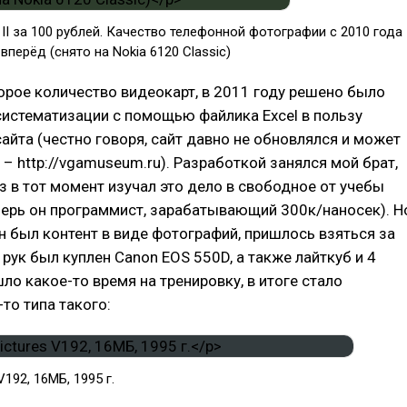
II за 100 рублей. Качество телефонной фотографии с 2010 года
вперёд (снято на Nokia 6120 Classic)
орое количество видеокарт, в 2011 году решено было
систематизации с помощью файлика Excel в пользу
айта (честно говоря, сайт давно не обновлялся и может
 – http://vgamuseum.ru). Разработкой занялся мой брат,
з в тот момент изучал это дело в свободное от учебы
перь он программист, зарабатывающий 300к/наносек). Н
н был контент в виде фотографий, пришлось взяться за
 рук был куплен Canon EOS 550D, а также лайткуб и 4
ло какое-то время на тренировку, в итоге стало
то типа такого:
V192, 16МБ, 1995 г.