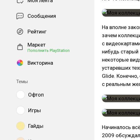
Моя лента
Сообщения
На вполне зако
Рейтинг
зачем коллекци
с видеокартами
Маркет
Пополнить PlayStation
нибудь старый 
некоторые вид
Викторина
устаревших тех
Glide. Конечно
Темы
с реальным же
Офтоп
Игры
Гайды
Начиналось всё
2009 обсуждал