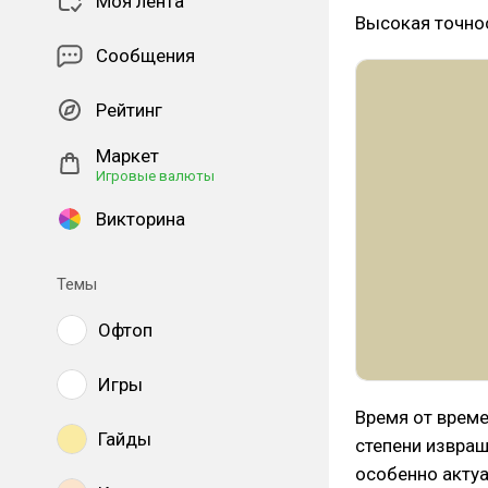
Моя лента
Высокая точнос
Сообщения
Рейтинг
Маркет
Игровые валюты
Викторина
Темы
Офтоп
Игры
Время от врем
Гайды
степени извращ
особенно актуа