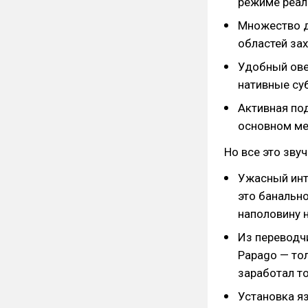
режиме реал
Множество до
областей зах
Удобный овер
нативные су
Активная по
основном ме
Но все это зву
Ужасный инте
это банальн
наполовину 
Из переводчи
Papago — тол
заработал то
Установка я