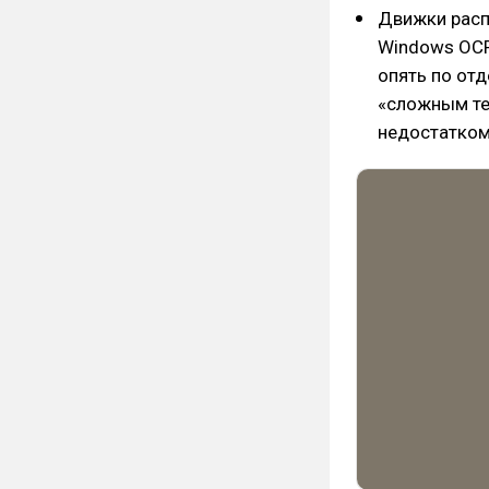
Движки распо
Windows OCR 
опять по от
«сложным тек
недостатком.