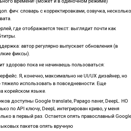
ьного времени! (может и в одиночном режиме)
п. фич: словарь с корректировками, озвучка, нескольк
вата.
лей, где отображается текст: выглядит почти как
бтитры.
ддержка: автор регулярно выпускает обновления (в
лкие фиксы).
чит здорово пока не начинаешь пользоваться:
рфейс. Я, конечно, максимально не UI/UX дизайнер, но
о тяжело использовать в повседневности. Еще
на корейском языке.
ков доступны Google translate, Papago naver, DeepL. НО
ько по API ключу, DeepL интегрирован криво, у меня
лько в первый раз. Остается опять православный Google
зыковых пакетов опять вручную