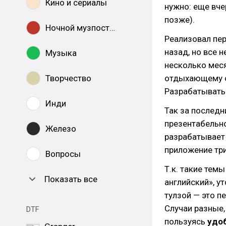
Кино и сериалы
нужно: еще вч
позже).
Ночной музпостинг
Реализовал пер
назад, но все 
Музыка
несколько меся
Творчество
отдыхающему о
Разрабатывать
Инди
Так за последн
презентабельно
Железо
разрабатывает S
приложение три
Вопросы
Т.к. такие тем
Показать все
английский», у
тулзой — это п
Случаи разные, 
DTF
пользуясь
удо