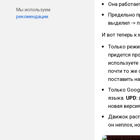
Она работает
Мы используем
Предельно пр
рекомендации.
выделил -> п
И вот теперь к
Только режи
придется пр
используете 
почти то же 
поставить на
Только Googl
языка.
UPD:
новая версия
Движок расп
он неплох, н