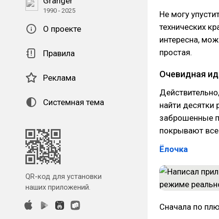
Granger
1990 - 2025
Не могу упусти
технических кра
О проекте
интересна, мож
простая.
Правила
Очевидная ид
Реклама
Действительно,
Системная тема
найти десятки 
заброшенные п
покрывают все 
Ёлочка
QR-код для установки
наших приложений.
Сначала по пл