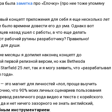
ера была
заметка
про «Ёлочку» (про нее тоже упомяну
вый концепт приложения для себя я еще несколько лет
не было времени довести его до ума. Однако вот
цев назад ушел с работы, а что еще делать
т рабочей рутины разработчику? Правильно!
 для души.
ие месяцы я допилил наконец концепт до
й первой релизной версии, но как Bethesda
tarfield 25 лет, так и я могу заявить, что «разрабатывал
 года».
ы — это магнит для личностей «лол, проще выучить
точню, что 90% моих личных сценариев пользования
еревод различного рода видео и текста с корейского.
да и нет ничего зазорного не знать английский,
бным инструментарием
.