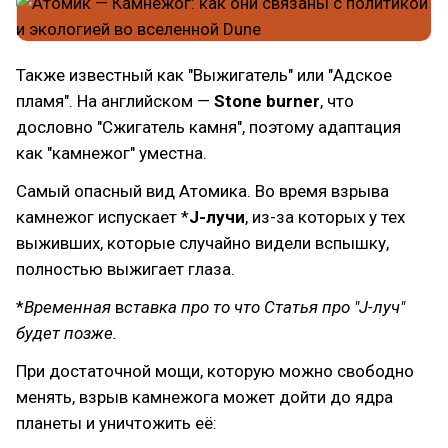
Также известный как "Выжигатель" или "Адское
пламя". На английском —
Stone burner
, что
дословно "Сжигатель камня", поэтому адаптация
как "камнежог" уместна.
Самый опасный вид Атомика. Во время взрыва
камнежог испускает *
J-лучи
, из-за которых у тех
выживших, которые случайно видели вспышку,
полностью выжигает глаза.
*
Временная
в
ставка про то что Статья про "J-луч"
будет позже.
При достаточной мощи, которую можно свободно
менять, взрыв камнежога может дойти до ядра
планеты и уничтожить её: