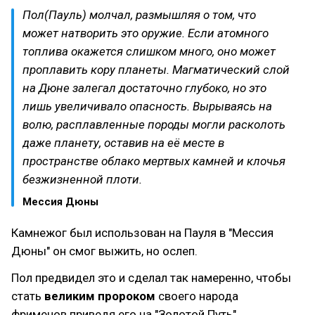
Пол(Пауль) молчал, размышляя о том, что
может натворить это оружие. Если атомного
топлива окажется слишком много, оно может
проплавить кору планеты. Магматический слой
на Дюне залегал достаточно глубоко, но это
лишь увеличивало опасность. Вырываясь на
волю, расплавленные породы могли расколоть
даже планету, оставив на её месте в
пространстве облако мертвых камней и клочья
безжизненной плоти.
Мессия Дюны
Камнежог был использован на Пауля в "Мессия
Дюны" он смог выжить, но ослеп.
Пол предвидел это и сделал так намеренно, чтобы
стать
великим пророком
своего народа
фрименов приведя его на "Золотой Путь",