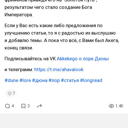
результатом чего стало создание Бога
Императора.
Если у Вас есть какие либо предложения по
улучшению статьи, то я с радостью их выслушаю
и добавлю темы. А пока что всё, с Вами был Акега,
конец связи.
Подписывайтесь на VK
Akkekego о лоре Дюны
и телеграмм:
https://t.me/ahavalook
#dune
#lore
#дюна
#лор
#статья
#longread
7
4
3
1.4K