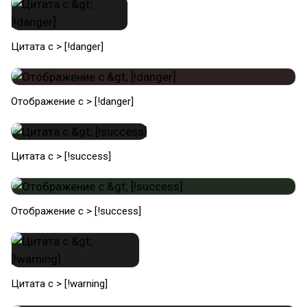
Цитата с > [!danger]
Отображение с > [!danger]
Цитата с > [!success]
Отображение с > [!success]
Цитата с > [!warning]