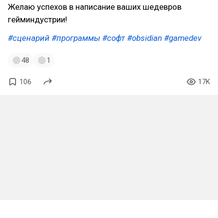
Желаю успехов в написание ваших шедевров
гейминдустрии!
#сценарий
#программы
#софт
#obsidian
#gamedev
48
1
106
17K