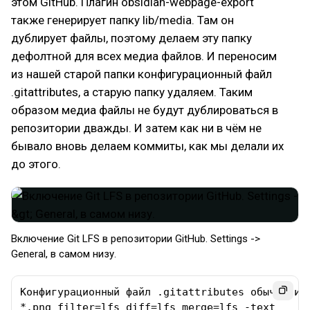
этом GitHub. Плагин obsidian-webpage-export
также генерирует папку lib/media. Там он
дублирует файлы, поэтому делаем эту папку
дефолтной для всех медиа файлов. И переносим
из нашей старой папки конфигурационный файл
.gitattributes, а старую папку удаляем. Таким
образом медиа файлы не будут дублироваться в
репозитории дважды. И затем как ни в чём не
бывало вновь делаем коммиты, как мы делали их
до этого.
Включение Git LFS в репозитории GitHub. Settings ->
General, в самом низу.
Конфигурационный файл .gitattributes обычно име
*.png filter=lfs diff=lfs merge=lfs -text