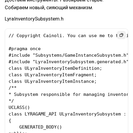
Собираем новый, сияющий механизм.
LyraInventorySubsystem.h
// Copyright Cainoli. You can use me to fulfill
#pragma once

#include "Subsystems/GameInstanceSubsystem.h"

#include "LyraInventorySubsystem.generated.h"

class ULyraInventoryItemDefinition;

class ULyraInventoryItemFragment;

class ULyraInventoryItemInstance;

/**

* Subsystem responsible for managing inventory-
*/

UCLASS()

class LYRAGAME_API ULyraInventorySubsystem : pu
{

    GENERATED_BODY()
