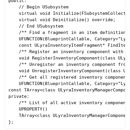
public:

    // Begin USubsystem

    virtual void Initialize(FSubsystemCollectio
    virtual void Deinitialize() override;

    // End USubsystem

    /** Find a fragment in an item definition b
    UFUNCTION(BlueprintCallable, Category="Lyra
    const ULyraInventoryItemFragment* FindItem
    /** Register an inventory component with th
    void RegisterInventoryComponent(class ULyra
    /** Unregister an inventory component from 
    void UnregisterInventoryComponent(class ULy
    /** Get all registered inventory components
    UFUNCTION(BlueprintCallable, Category="Lyra
const TArray<class ULyraInventoryManagerCompon
private:

    /** List of all active inventory components
    UPROPERTY()

    TArray<class ULyraInventoryManagerComponent
};