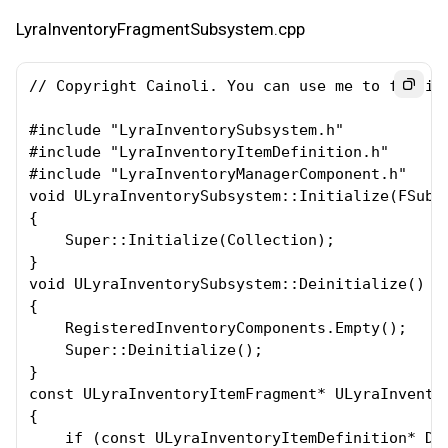
LyraInventoryFragmentSubsystem.cpp
// Copyright Cainoli. You can use me to fulfill
#include "LyraInventorySubsystem.h"

#include "LyraInventoryItemDefinition.h"

#include "LyraInventoryManagerComponent.h"

void ULyraInventorySubsystem::Initialize(FSubsy
{

    Super::Initialize(Collection);

}

void ULyraInventorySubsystem::Deinitialize()

{

    RegisteredInventoryComponents.Empty();

    Super::Deinitialize();

}

const ULyraInventoryItemFragment* ULyraInvento
{

    if (const ULyraInventoryItemDefinition* Def