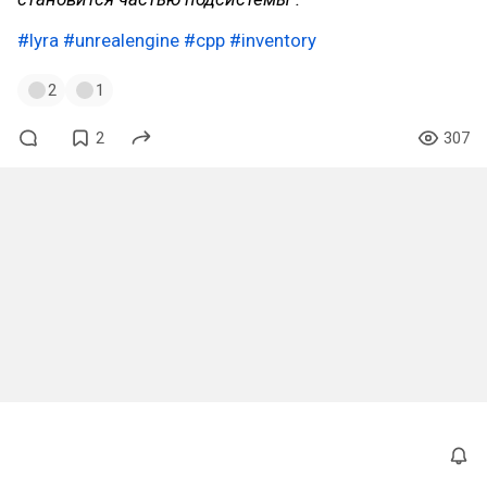
#lyra
#unrealengine
#cpp
#inventory
2
1
2
307