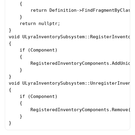
    {

        return Definition->FindFragmentByClass(
    }

    return nullptr;

}

void ULyraInventorySubsystem::RegisterInventory
{

    if (Component)

    {

        RegisteredInventoryComponents.AddUnique
    }

}

void ULyraInventorySubsystem::UnregisterInvento
{

    if (Component)

    {

        RegisteredInventoryComponents.Remove(Co
    }

}