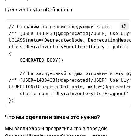
LyraInventoryItemDefinition.h
// Отправим на пенсию следующий класс:

/** [USER=1433433]@deprecated[/USER] Use ULyraI
UCLASS(meta=(DeprecatedNode, DeprecationMessage
class ULyraInventoryFunctionLibrary : public UB
{

    GENERATED_BODY()

    // На заслуженный отдых отправим и эту функ
/** [USER=1433433]@deprecated[/USER] Use ULyraI
UFUNCTION(BlueprintCallable, meta=(DeprecatedF
    static const ULyraInventoryItemFragment* F
};
Что мы сделали и зачем это нужно?
Мы взяли хаос и превратили его в порядок.