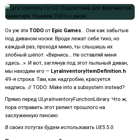
Ох уж эти
TODO
от
Epic Games
... Они как забытые
под диваном носки. Вроде лежат себе тихо, но
каждый раз, проходя мимо, ты слышишь их
злобный шёпот: «Вернись… Не оставляй меня
здесь…». И вот, заглянув под этот пыльный диван,
мы находим его —
LyraInventoryItemDefinition.h
49-я строка. Там, как надгробие, красуется
надпись: // TODO: Make into a subsystem instead?
Прямо перед ULyraInventoryFunctionLibrary. Что ж,
пора отправить этот реликт прошлого на
заслуженную пенсию.
В своих потугах будем использовать UE5.5.0.