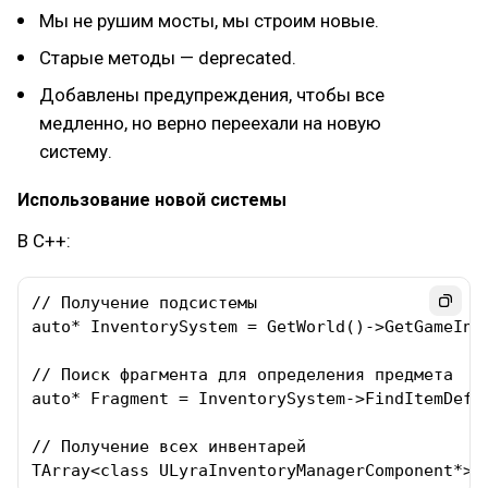
Мы не рушим мосты, мы строим новые.
Старые методы — deprecated.
Добавлены предупреждения, чтобы все
медленно, но верно переехали на новую
систему.
Использование новой системы
В C++:
// Получение подсистемы

auto* InventorySystem = GetWorld()->GetGameInst
// Поиск фрагмента для определения предмета

auto* Fragment = InventorySystem->FindItemDefin
// Получение всех инвентарей

TArray<class ULyraInventoryManagerComponent*> 