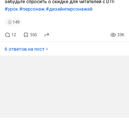
забудьте спросить о скидке для читателей с DTF.
#урок
#персонаж
#дизайнперсонажей
149
12
550
33K
6 ответов на пост