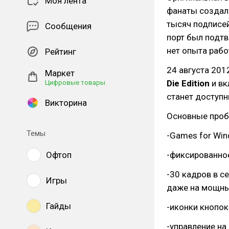
Моя лента
фанаты создали
тысяч подписей
Сообщения
порт был подтв
нет опыта рабо
Рейтинг
24 августа 201
Маркет
Die Edition
и вк
Цифровые товары
станет доступн
Викторина
Основные проб
Темы
-Games for Win
Офтоп
-фиксированно
-30 кадров в с
Игры
даже на мощны
Гайды
-иконки кнопок
-управление на