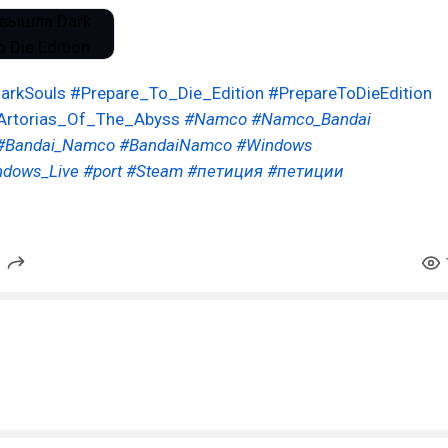
arkSouls
#Prepare_To_Die_Edition
#PrepareToDieEdition
Artorias_Of_The_Abyss
#Namco
#Namco_Bandai
#Bandai_Namco
#BandaiNamco
#Windows
ndows_Live
#port
#Steam
#петиция
#петиции