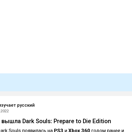
изучает русский
.2022
 вышла Dark Souls: Prepare to Die Edition
ark Souls появилась на
PS3
и
Xbox 360
годом ранее и