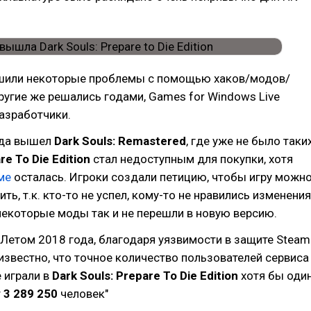
шили некоторые проблемы с помощью хаков/модов/
другие же решались годами, Games for Windows Live
азработчики.
ода вышел
Dark Souls: Remastered
, где уже не было таки
re To Die Edition
стал недоступным для покупки, хотя
ме
осталась. Игроки создали петицию, чтобы игру можн
ть, т.к. кто-то не успел, кому-то не нравились изменения
 некоторые моды так и не перешли в новую версию.
"Летом 2018 года, благодаря уязвимости в защите Steam
 известно, что точное количество пользователей сервиса
 играли в
Dark Souls: Prepare To Die Edition
хотя бы оди
т
3 289 250
человек"