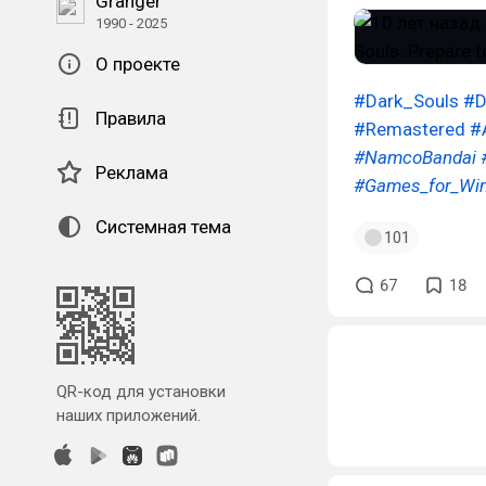
Granger
1990 - 2025
О проекте
#Dark_Souls
#D
Правила
#Remastered
#
#NamcoBandai
Реклама
#Games_for_Wi
Системная тема
101
67
18
QR-код для установки
наших приложений.