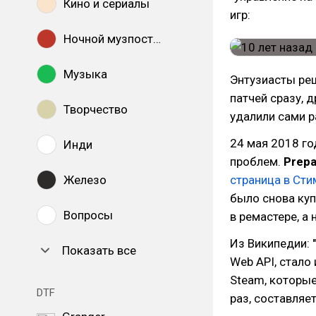
Кино и сериалы
игр:
Ночной музпостинг
Музыка
Энтузиасты ре
патчей сразу, 
Творчество
удалили сами р
24 мая 2018 г
Инди
проблем.
Prepa
Железо
страница в Сти
было снова купи
Вопросы
в ремастере, а
Из Википедии: 
Показать все
Web API, стало
Steam, которые
DTF
раз, составляе