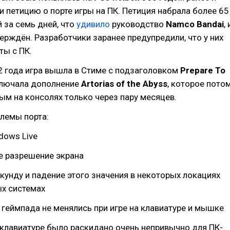
 петицию о порте игры на ПК. Петиция набрала более 65
 за семь дней, что
удивило
руководство
Namco Bandai
, 
ерждён. Разработчики заранее предупредили, что у них
ты с ПК.
2 года игра вышла в Стиме с подзаголовком
Prepare To
лючала дополнение
Artorias of the Abyss
, которое пото
ым на консолях только через пару месяцев.
лемы порта:
dows Live
е разрешение экрана
екунду и падение этого значения в некоторых локациях
х системах
 геймпада не менялись при игре на клавиатуре и мышке
 клавиатуре было раскидано очень непривычно для ПК-