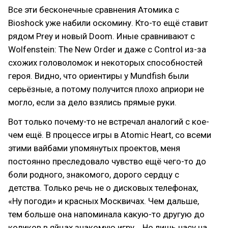
Все эти бесконечные сравнения Атомика с
Bioshock уже набили оскомину. Кто-то ещё ставит
рядом Prey и новый Doom. Иные сравнивают с
Wolfenstein: The New Order и даже с Control из-за
схожих головоломок и некоторых способностей
героя. Видно, что ориентиры у Mundfish были
серьёзные, а потому получится плохо априори не
могло, если за дело взялись прямые руки.
Вот только почему-то не встречал аналогий с кое-
чем ещё. В процессе игры в Atomic Heart, со всеми
этими вайбами упомянутых проектов, меня
постоянно преследовало чувство ещё чего-то до
боли родного, знакомого, дорого сердцу с
детства. Только речь не о дисковых телефонах,
«Ну погоди» и красных Москвичах. Чем дальше,
тем больше она напоминала какую-то другую до
коликов в яйцах знакомую игру... Но лишь часу на