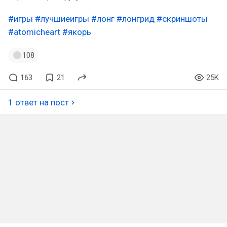
#игры
#лучшиеигры
#лонг
#лонгрид
#скриншоты
#atomicheart
#якорь
108
163
21
25K
1 ответ на пост