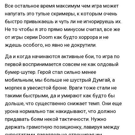
Все остальное время максимум чем игра может
напугать это тупые скримеры, к которым очень
быстро привыкаешь и чуть ли не игнорируешь их.
Не то чтобы я это прямо минусом считал, все же
от игры серии Doom как будто хоррора и не
ждешь особого, но явно не докрутили.
Да и когда начинаются активные бои, то игра по
первой воспринимается совсем не как олдовый
бумер-шутер. Герой стал сильно менее
мобильным, мы больше не шустрый Думгай, а
морпех в увесистой броне. Враги тоже стали не
такими быстрыми, да и умирают как будто бы
дольше, что существенно снижает темп. Они еще
урона нормально так накидывают, что должно
придавать боям некой тактичности. Нужно
держать грамотную позиционку, лавируя между
супостатами, параллельно отвешивая им