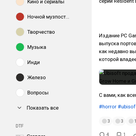
серии Resident E
Кино и сериалы
Ночной музпостинг
Творчество
Издание PC Ga
выпуска портов
Музыка
как недавно вы
которой владее
Инди
Железо
Вопросы
С вами, как все
#horror
#ubisof
Показать все
3
3
DTF
4
1