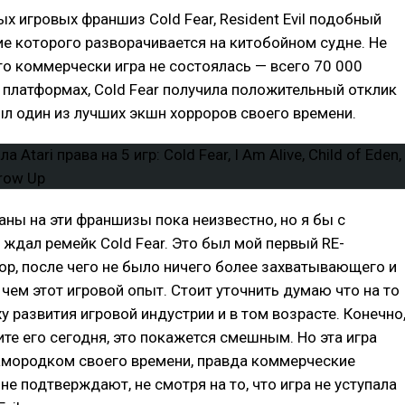
х игровых франшиз Cold Fear, Resident Evil подобный
ие которого разворачивается на китобойном судне. Не
что коммерчески игра не состоялась — всего 70 000
 платформах, Cold Fear получила положительный отклик
ыл один из лучших экшн хорроров своего времени.
ланы на эти франшизы пока неизвестно, но я бы с
ждал ремейк Cold Fear. Это был мой первый RE-
р, после чего не было ничего более захватывающего и
ем этот игровой опыт. Стоит уточнить думаю что на то
ху развития игровой индустрии и в том возрасте. Конечно
ите его сегодня, это покажется смешным. Но эта игра
амородком своего времени, правда коммерческие
не подтверждают, не смотря на то, что игра не уступала