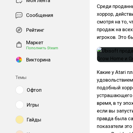
Моя лента
Среди проданны
хоррор, действ
Сообщения
смотря на то, 
продаж на всех
Рейтинг
игроков. Это б
Маркет
Пополнить Steam
Викторина
Какие у Atari п
Темы
удовольствием 
подобный хорро
Офтоп
устрашающего ч
время, в ту эпо
Игры
если вы запуст
правда была с
Гайды
показатели это 