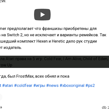
vil.
mer предполагает что франшизы приобретены для
 на Switch 2, но не исключает и варианты ремейков. Так
шедший комплект Hexen и Heretic дело рук студии
т издатель.
гда, был FrostMax, всех обнял и пока
t
#atari
#coldfear
#игры
#news
#xboxoriginal
#ps2
1