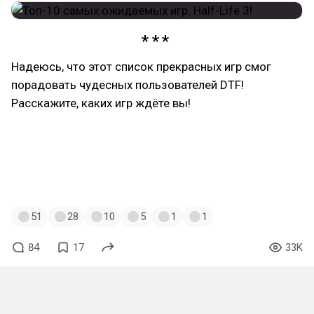
Надеюсь, что этот список прекрасных игр смог
порадовать чудесных пользователей DTF!
Расскажите, каких игр ждёте вы!
#halflife
#halflife3
#slaythespire
#dreadmoor
#darkheresy
#rpg
#heroesofmightandmagicoldenera
#ofashandsteel
#forzahorizon5
#forza
51
28
10
5
1
1
84
17
33K