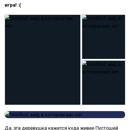
игра! :(
Да, эта деревушка кажется куда живее Пустошей.