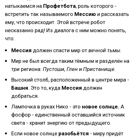
натыкаемся на
Профетбота
, роль которого -
встретить так называемого
Мессию
и рассказать
ему, что происходит. Этой встрече робот
несказанно рад! Из диалога с ним можно понять,
что:
Мессия
должен спасти мир от
вечной тьмы.
Мир не был всегда таким тёмным и разделён на
три
региона:
Пустоши, Глен
и
Пристанище
.
Высокий столб, расположенный в центре мира -
Башня
. Это то, куда
Мессия
должен
добраться.
Лампочка в руках Нико - это
новое солнце.
А
фосфор - единственный оставшийся источник
света - хранит энергию от предыдущего.
Если новое солнце
разобьётся
- миру придёт