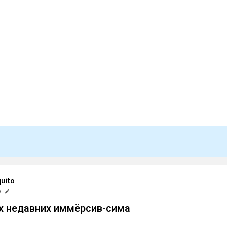
uito
р
х недавних иммёрсив-сима