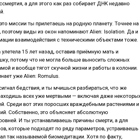
ссмертия, а для этого как раз собирает ДНК недавно
й.
 это миссии ты прилетаешь на родную планету. Точнее на
 поэтому виды из окон напоминают Alien: Isolation. Да и
мации взаимодействия с техническими объектами тоже.
 улетела 15 лет назад, оставив приёмную мать и
ку, потому что не могла больше выносить сложных
мой и вообще тягот скучной жизни и работы в колонии.
нает уже Alien: Romulus.
 сигнал бедствия, и ты мчишься разбираться, что же
 находишь всех уже мертвыми — включая даже некоторы
й. Среди вот этих поросших враждебными растениями и
ий. Собственно, это объясняет абсолютную
овней. И ты устанавливаешь причины смерти, а для
ов, которые подходят по ряду параметров, устраиваешь
ал так называемой биомедитации. Хотя по факту,