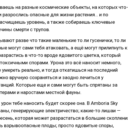
ваешь на разные космические объекты, на которых что-
и разрослись опасные для жизни растения… и по
асчищаешь уровень, а также собираешь ключевые
чины смерти с трупов.
бывают разве что такие маленькие то ли гусенички, то ли
рые могут сами тебя атаковать, а ещё могут прилипнуть к
разрастись в что-то вроде ядовитого цветка, который
 токсичными спорами. Урона это всё наносит немного,
е умереть реально, и тогда откатишься на последний
нужно вручную сохраняться и заодно лечиться у
анций. Которые еще и сами могут быть спрятаны за
терами и наростами местной фауны.
 урон тебе наносить будет скорее она. В Amboria Sky
аны, генерирующие электричество; какие-то лишаи —
плесень, которая может разрастаться в большие скоплени
ть взрывоопасные плоды; просто ядовитые споры,