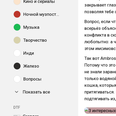
Кино и сериалы
закрывает глаз
позволяя тебе 
Ночной музпостинг
Вопрос, если ч
Музыка
всерьёз объясн
конфликта в сю
Творчество
любопытно: а ч
этом имсимовс
Инди
Так вот Ambros
Потому что это
Железо
не знали заран
только водяной
Вопросы
кошка, которы
Показать все
притягиваться. 
подтягивать из
DTF