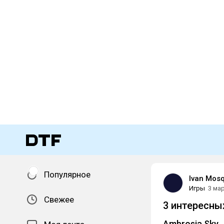
Популярное
Ivan Mosq
Игры
3 ма
Свежее
3 интересны
Ambrosia Sky