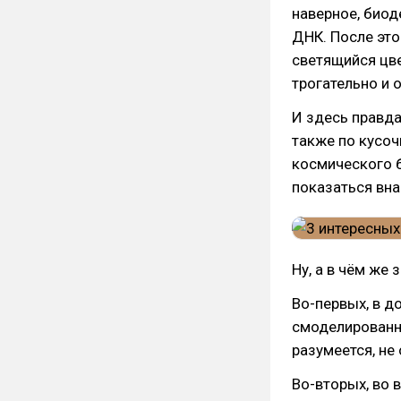
наверное, биод
ДНК. После это
светящийся цве
трогательно и 
И здесь правда
также по кусоч
космического б
показаться вна
Ну, а в чём же
Во-первых, в д
смоделированны
разумеется, не
Во-вторых, во 