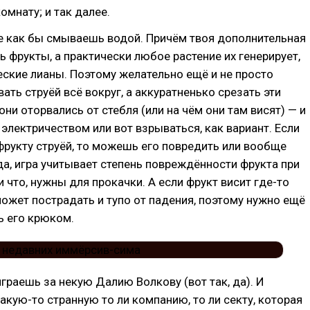
мнату; и так далее.
е как бы смываешь водой. Причём твоя дополнительная
ь фрукты, а практически любое растение их генерирует,
ские лианы. Поэтому желательно ещё и не просто
ать струёй всё вокруг, а аккуратненько срезать эти
они оторвались от стебля (или на чём они там висят) — и
 электричеством или вот взрываться, как вариант. Если
рукту струёй, то можешь его повредить или вообще
да, игра учитывает степень повреждённости фрукта при
и что, нужны для прокачки. А если фрукт висит где-то
может пострадать и тупо от падения, поэтому нужно ещё
ь его крюком.
граешь за некую Далию Волкову (вот так, да). И
акую-то странную то ли компанию, то ли секту, которая