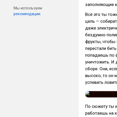
заполняющие ко
Мы используем
рекомендации.
Всё это ты тож
цель — собират
даже электриче
бездумно полив
фрукты, чтобы 
перестали бить
попадаешь по ф
уничтожить. И 
сборе. Они, есл
высоко, то он 
успевать ловит
По сюжету ты и
работаешь на к