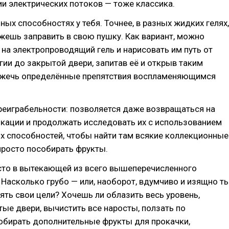
и электрических потоков — тоже классика.
зных способностях у тебя. Точнее, в разных жидких гелях,
ешь заправить в свою пушку. Как вариант, можно
на электропроводящий гель и нарисовать им путь от
гии до закрытой двери, запитав её и открыв таким
сжечь определённые препятствия воспламеняющимся
 реиграбельности: позволяется даже возвращаться на
кации и продолжать исследовать их с использованием
х способностей, чтобы найти там всякие коллекционные
просто пособирать фрукты.
осто в вытекающей из всего вышеперечисленного
 Насколько грубо — или, наоборот, вдумчиво и изящно т
ть свои цели? Хочешь ли облазить весь уровень,
ые двери, вычистить все наросты, ползать по
обирать дополнительные фрукты для прокачки,