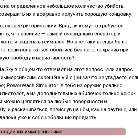
а на определенное небольшое количество убийств,
совершить их и всё равно получить хорошую концовку.
то, скорее риторический. Вряд ли кому-то требуется
ять, что насилие — самый очевидный генератор и
жете, и экшена в геймплее. Но всё-таки всегда было
то, если попытаться обойтись без него, сохранив при
кую свободу и вариативность?
ia Sky в общем-то отвечает на этот вопрос. Или запрос.
 иммерсив-сим, скрещённый с (ни за что не угадаете, есл
ее) PowerWash Simulator. У тебя из оружия реально
 пистолет, а из дополнительных абилочек только крюк-
м можно цепляться за любые поверхности и
Ну, и раскачиваться, повиснув на нём, как на паутине, или
далека уже к себе небольшие предметы.