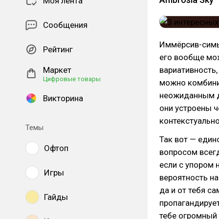
Моя лента
Сообщения
Иммёрсив-симы 
Рейтинг
его вообще мож
Маркет
вариативность,
Цифровые товары
можно комбини
неожиданным д
Викторина
они устроены ч
контекстуально
Темы
Так вот — един
Офтоп
вопросом всег
если с упором 
Игры
вероятность на
да и от тебя са
Гайды
пропагандируе
тебе огромный