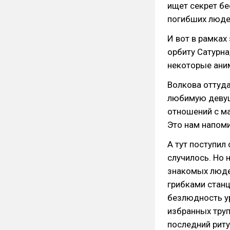
ищет секрет бе
погибших люде
И вот в рамках
орбиту Сатурна,
некоторые ани
Волкова оттуда
любимую девуш
отношений с ма
Это нам напоми
А тут поступил
случилось. Но
знакомых люде
грибками станц
безлюдность ур
избранных труп
последний риту