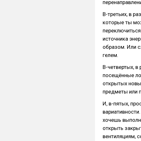
перенаправлени
В-третьих, в ра
которые ты мож
переключиться 
источника энер
образом. Или 
гелем.
В-четвертых, в
посещённые ло
открытых новы
предметы или 
И, в-пятых, пр
вариативности.
хочешь выполня
открыть закрыт
вентиляциям, с