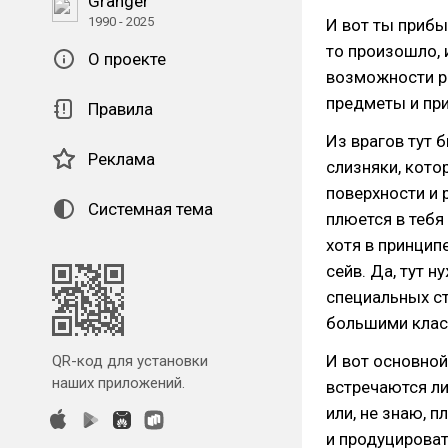
Granger
1990 - 2025
И вот ты прибы
то произошло, 
О проекте
возможности р
предметы и при
Правила
Из врагов тут 
Реклама
слизняки, кото
поверхности и 
Системная тема
плюется в тебя
хотя в принцип
сейв. Да, тут 
специальных ст
большими клас
И вот основной
QR-код для установки
наших приложений.
встречаются ли
или, не знаю, 
и продуцирова