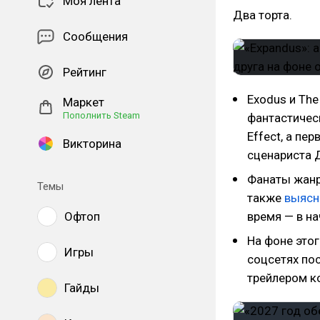
Моя лента
Два торта.
Сообщения
Рейтинг
Exodus и The
Маркет
Пополнить Steam
фантастичес
Effect, а пе
Викторина
сценариста 
Фанаты жанр
Темы
также
выясн
Офтоп
время — в на
На фоне этог
Игры
соцсетях пос
трейлером к
Гайды