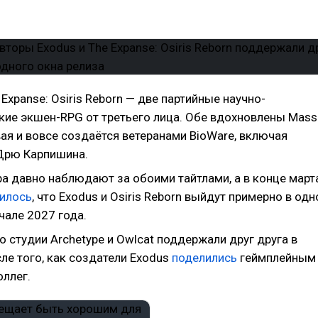
 Expanse: Osiris Reborn — две партийные научно-
кие экшен-RPG от третьего лица. Обе вдохновлены Mass
рвая и вовсе создаётся ветеранами BioWare, включая
Дрю Карпишина.
а давно наблюдают за обоими тайтлами, а в конце март
илось
, что Exodus и Osiris Reborn выйдут примерно в одн
чале 2027 года.
о студии Archetype и Owlcat поддержали друг друга в
ле того, как создатели Exodus
поделились
геймплейным
оллег.