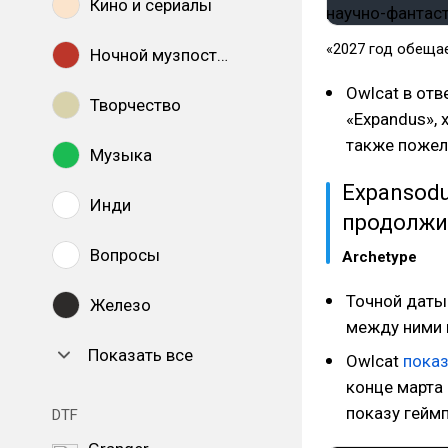
Кино и сериалы
«2027 год обеща
Ночной музпостинг
Owlcat в отв
Творчество
«Expandus», 
также пожела
Музыка
Expansodu
Инди
продолжи
Вопросы
Archetype
Точной даты 
Железо
между ними 
Показать все
Owlcat
пока
конце марта 
показу геймп
DTF