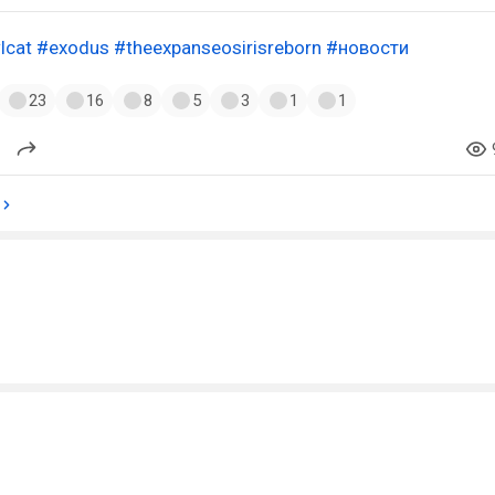
lcat
#exodus
#theexpanseosirisreborn
#новости
23
16
8
5
3
1
1