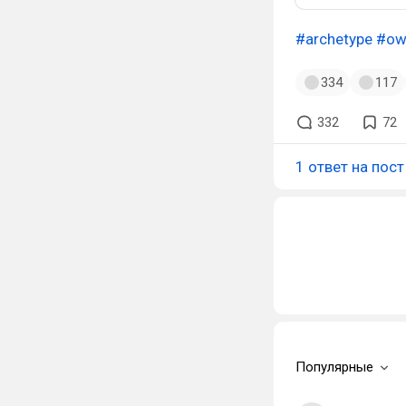
#archetype
#ow
334
117
332
72
1 ответ на пост
Популярные