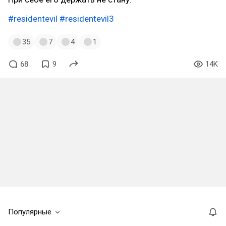
#residentevil
#residentevil3
35
7
4
1
68
9
14K
Популярные