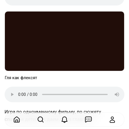
Гля как флексят
Игра по одноименному фильму, по сюжету
спасаем детей, да даем леща главгаду.