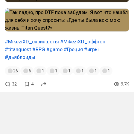
#MikeziXD_скриншоты
#MikeziXD_оффтоп
#titanquest
#RPG
#game
#Греция
#игры
#дьяблоиды
26
6
1
1
1
1
1
1
32
4
9.7K