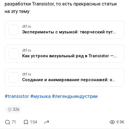
разработки Transistor, то есть прекрасные статьи
на эту тему:
dtf.ru
Эксперименты с музыкой: творческий путь и методы композитора Hades, Transistor, Bastion и Pyre — Сообщество любителей слушать на DTF
dtf.ru
Как устроен визуальный ряд в Transistor — Gamedev на DTF
dtf.ru
Создание и анимирование персонажей: опыт разработчика Transistor и Pyre
#transistor
#музыка
#легендыиндустрии
326
71
154
9.9K