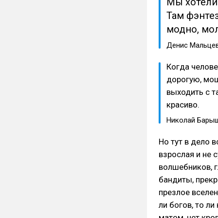
Мы хотели
Там фэнтез
модно, мо
Денис Мальце
Когда человек
дорогую, мощ
выходить с та
красиво.
Николай Бары
Но тут в дело в
взрослая и не 
волшебников, 
бандиты, прекр
презлое вселен
ли богов, то л
матом, нет кро