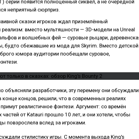
Г) серии появится полноценный сиквел, а не очередной
лся неприятный сюрприз.
наивной сказки игроков ждал приземлённый
реализм: вместо мультяшности — 3D-модели на Unreal
 эльфов и волшебных фей — суровые рыцари, деревенска
ы, будто сбежавшие из мода для Skyrim. Вместо детской
оброго юмора аудитории пообещали суровое,
энтези.
о объясняли разработчики, эту перемену они обсуждали
 в конце концов, решили, что в современных реалиях
 примут реалистичное фэнтези. Аргумент: со времён
частей от Katauri прошло 10 лет, и они хотели, чтобы
оды повзрослела вслед за игроками.
уждали стилистику игры. С момента выхода King's