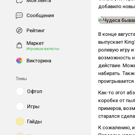
Моя лента
добавило новы
Сообщения
Рейтинг
В конце август
выпускает King
Маркет
Игровые валюты
ролевую игру и
возможность н
Викторина
действие. Мож
набирать. Такж
Темы
проигрывается 
Офтоп
Как-то этот аб
коробке от пыл
Игры
примеров, возм
старался сдела
Гайды
К сожалению, и