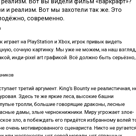
 реализм. Вот вы видели фильм «Варкрафт»?
и и реализм. Вот мы захотели так же. Это
лодёжно, современно.
в
 играет на PlayStation и Xbox, игрок привык видеть
ную, сочную картинку. Мы уже не можем, на наш взгляд
кой, инди-pixel art графикой. Всё должно быть серьёзно,
шников
ступает третий аргумент. King's Bounty не реалистичная, н
суровая. Здесь те же яркие леса, высокие башни
глупые тролли, большие говорящие драконы, лесные
асные дамы, злые чернокнижники. Миру угрожает злое-
ское зло, а побеждать его придётся избранному волей т
и не очень мотивированного сценариста. Никто не ругаетс
ви или жестокости, нет серой морали, нет страшных