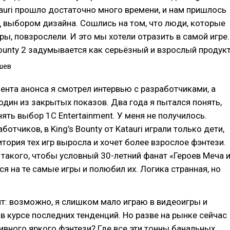
tauri прошло достаточно много времени, и нам пришлось
 выбором дизайна. Сошлись на том, что люди, которые
гры, повзрослели. И это мы хотели отразить в самой игре.
Bounty 2 задумывается как серьёзный и взрослый продукт
шев
ента анонса я смотрел интервью с разработчиками, а
один из закрытых показов. Два года я пытался понять,
нять выбор 1С Entertainment. У меня не получилось.
ботчиков, в King’s Bounty от Katauri играли только дети,
итория тех игр выросла и хочет более взрослое фэнтези.
такого, чтобы условный 30-летний фанат «Героев Меча 
ся на те самые игры и полюбил их. Логика странная, но
т: возможно, я слишком мало играю в видеоигры и
в курсе последних тенденций. Но разве на рынке сейчас
ивного яркого фэнтези? Где все эти тонны банальных