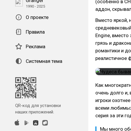
Granger
(особенно в СН
1990 - 2025
аддон, скрыва
О проекте
Вместо яркой, 
средневековый 
Правила
Engine, вместо
грязь и дракон
Реклама
романтики и д
реалистичное ф
Системная тема
Как многократн
очень долго и,
игроки охотнее
QR-код для установки
всеми любимых 
наших приложений.
серия за эти г
Мы много обс