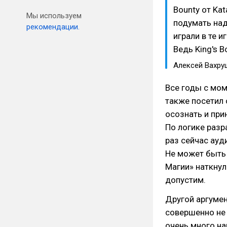
Bounty от Ka
Мы используем
подумать над
рекомендации.
играли в те и
Ведь King's 
Алексей Вахру
Все годы с мом
также посетил 
осознать и при
По логике разра
раз сейчас ауд
Не может быть 
Магии» наткнул
допустим.
Другой аргумен
совершенно не 
очень много на