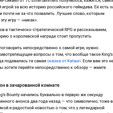
-сиквел от 1С Entertainment получилось, кажется, само
 игрой за всю историю российского геймдева. Её есть з
 и почти не за что похвалить. Лучшее слово, которым
эту игру — «никак».
ов в тактическо-стратегической RPG и рассказываем,
орию о королевской награде стоит пропустить.
поговорить непосредственно о самой игре, нужно
животрепещущие вопросы о том, что вообще такое King's
уда подевалась та самая
сказка от Katauri
. Если вам это н
вы хотите перейти непосредственно к обзору — жмите
он в зачарованной комнате
g's Bounty начались буквально в первую же секунду
енного анонса два года назад — что символично, тоже в
омкой и радостной новостью о том, что у легендарной