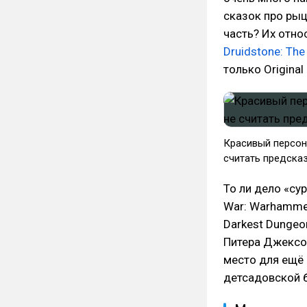
сказок про рыц
часть? Их отно
Druidstone: The
только Original 
Красивый персона
считать предска
То ли дело «су
War: Warhammer 
Darkest Dungeo
Питера Джексона
место для ещё 
детсадовской 