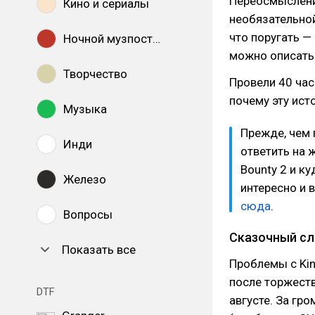
Переосмысление
Кино и сериалы
необязательной
что поругать —
Ночной музпостинг
можно описать 
Творчество
Провели 40 час
почему эту ист
Музыка
Прежде, чем 
Инди
ответить на 
Bounty 2 и к
Железо
интересно и 
сюда
.
Вопросы
Сказочный сл
Показать все
Проблемы с Kin
после торжеств
DTF
августе. За гр