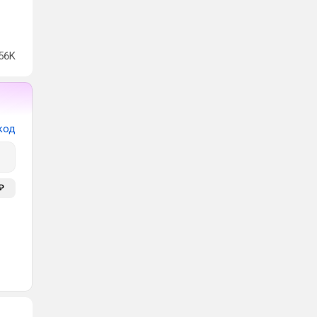
56K
код
₽