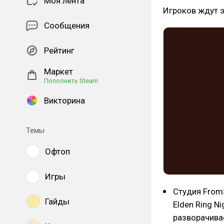
Моя лента
Игроков ждут 
Сообщения
Рейтинг
Маркет
Пополнить Steam
Викторина
Темы
Офтоп
Игры
Студия From
Гайды
Elden Ring N
разворачивае