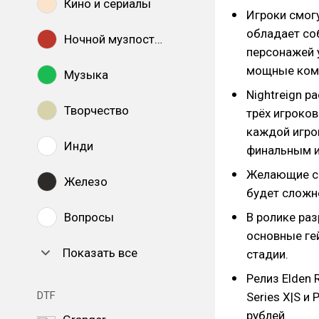
Кино и сериалы
Игроки смог
обладает со
Ночной музпостинг
персонажей 
мощные комб
Музыка
Nightreign р
Творчество
трёх игроко
каждой игро
Инди
финальным и
Желающие смо
Железо
будет сложн
Вопросы
В ролике ра
основные ге
Показать все
стадии.
Релиз Elden 
DTF
Series X|S и
рублей.