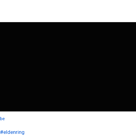
ube
#eldenring