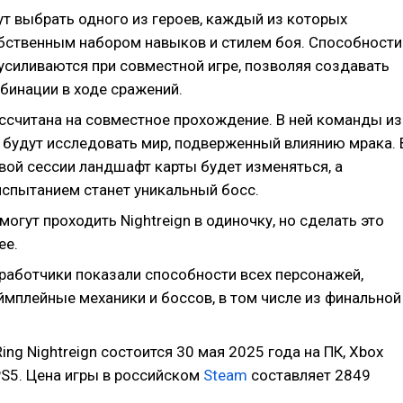
ут выбрать одного из героев, каждый из которых
бственным набором навыков и стилем боя. Способности
усиливаются при совместной игре, позволяя создавать
инации в ходе сражений.
ассчитана на совместное прохождение. В ней команды из
в будут исследовать мир, подверженный влиянию мрака. 
вой сессии ландшафт карты будет изменяться, а
спытанием станет уникальный босс.
гут проходить Nightreign в одиночку, но сделать это
ее.
зработчики показали способности всех персонажей,
ймплейные механики и боссов, в том числе из финальной
Ring Nightreign состоится 30 мая 2025 года на ПК, Xbox
 PS5. Цена игры в российском
Steam
составляет 2849