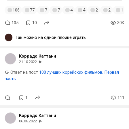
106
77
7
7
4
4
2
2
1
105
10
30K
Так можно на одной плойке играть
Коррадо Каттани
21.10.2022
Ответ на пост
100 лучших корейских фильмов. Первая
часть
1
111
Коррадо Каттани
06.06.2022