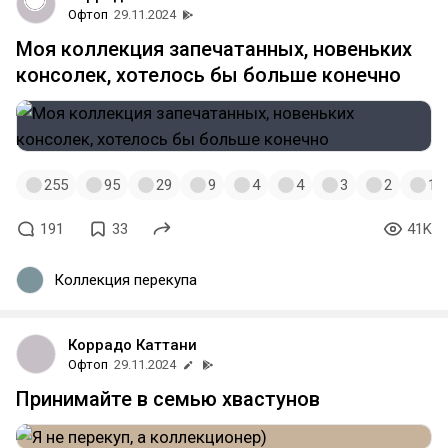
Офтоп
29.11.2024
Моя коллекция запечатанных, новеньких
консолек, хотелось бы больше конечно
255
95
29
9
4
4
3
2
1
191
33
41K
Коллекция перекупа
Коррадо Каттани
Офтоп
29.11.2024
Принимайте в семью хвастунов