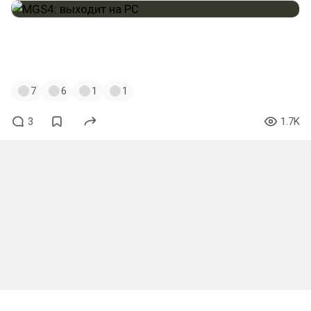
#mgs
#mgs4
#solidsnake
#bigboss
#snake
#gta
#gtasa
#gtasanandreas
#cj
7
6
1
1
3
1.7K