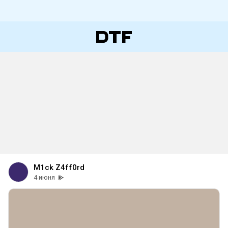
M1ck Z4ff0rd
4 июня