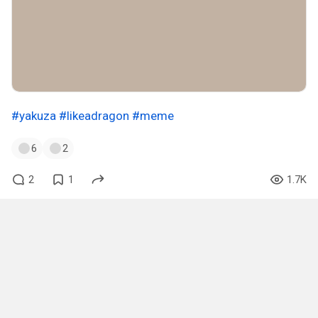
#yakuza
#likeadragon
#meme
6
2
2
1
1.7K