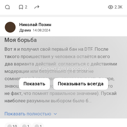
2
2.3K
Николай Позин
Драма
14.08.2024
Моя борьба
Вот я и получил свой первый бан на DTF. После
такого проишествия у человека остаётся всего
два варианта действий: согласиться с действиями
Контент для взрослых
модерации или безуспешно (я в этом не
сомневаюсь) отстаивать справедливость в мире,
Показать
Показывать всегда
знающем об этом слове только из словаря (и то
не факт, что помнят правильное значение). Пускай
наиболее разумным выбором было б…
Показать полностью
10
1
1