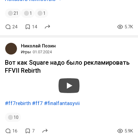
21
1
1
24
14
5.7K
Николай Позин
Игры
01.07.2024
Вот как Square надо было рекламировать
FFVII Rebirth
#ff7rebirth
#ff7
#finalfantasyvii
10
16
7
5.9K