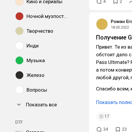
Кино и сериалы
4
2
Ночной музпостинг
Роман Ег
18.03.2022
Творчество
Получение G
Инди
Привет. Те из в
обстоит дело 
Музыка
Pass Ultimate?
а потом конвер
Железо
любой другой,
Спасибо всем, 
Вопросы
Показать полн
Показать все
17
DTF
34
23