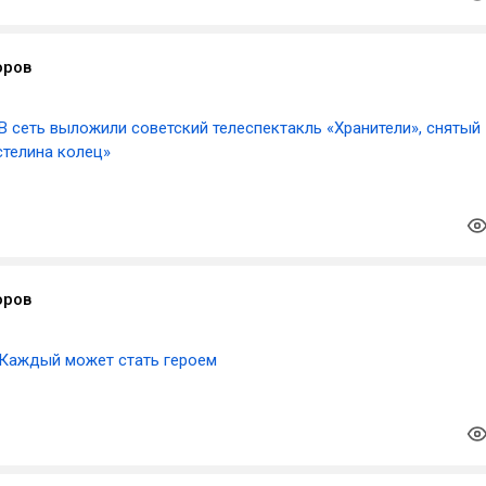
оров
В сеть выложили советский телеспектакль «Хранители», снятый
стелина колец»
оров
Каждый может стать героем