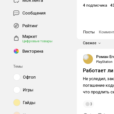
Моя лента
4
подписчика
4
Сообщения
Рейтинг
Посты
Коммент
Маркет
Цифровые товары
Свежее
Викторина
Роман Ег
PlayStation
Темы
Работает ли
Офтоп
Не уследил, за
погашение кодо
Игры
что продлить с
Гайды
3