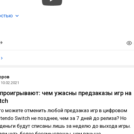
остью
оров
10.02.2021
проигрывают: чем ужасны предзаказы игр на
tch
что можете отменить любой предзаказ игр в цифровом
ntendo Switch не позднее, чем за 7 дней до релиза? Но
деньги будут списаны лишь за неделю до выхода игры.
али чуть более бессмысленны, чем раньше.