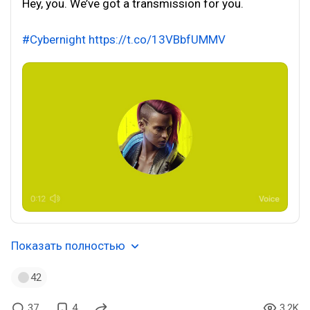
Hey, you. We’ve got a transmission for you.
#Cybernight
https://t.co/13VBbfUMMV
Показать полностью
42
37
4
3.2K