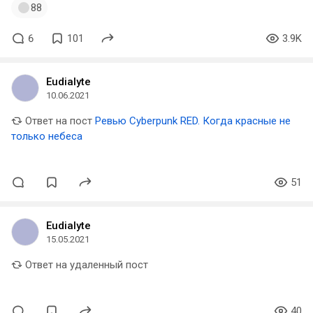
88
6
101
3.9K
Eudialyte
10.06.2021
Ответ на пост
Ревью Cyberpunk RED. Когда красные не
только небеса
51
Eudialyte
15.05.2021
Ответ на удаленный пост
40