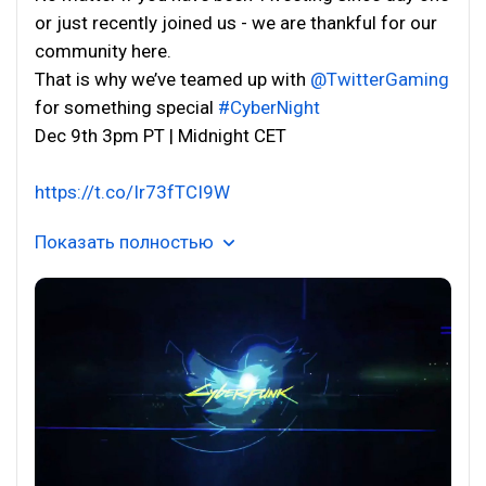
or just recently joined us - we are thankful for our
community here.
That is why we’ve teamed up with
@TwitterGaming
for something special
#CyberNight
Dec 9th 3pm PT | Midnight CET
https://t.co/Ir73fTCI9W
Показать полностью