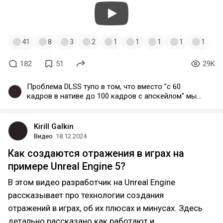
41
8
3
2
1
1
1
1
1
182
51
29K
Проблема DLSS тупо в том, что вместо "с 60
кадров в нативе до 100 кадров с апскейлом" мы
пришли к "с 25 кадров в нативе к 50 с DLSS. Т.е.
технология, изначально продвигавшаяся как имба
для "бесплатного" увеличения fps, по итогу из доп
Kirill Galkin
опции превратилась в обязательную, без которой
Видео
18.12.2024
современные релизы даже в 60 кадрах идут
Как создаются отражения в играх на
только на топах. А на максимальных настройках и
на них без DLSS 60 кадров не всегда есть.
примере Unreal Engine 5?
В этом видео разработчик на Unreal Engine
рассказывает про технологии создания
отражений в играх, об их плюсах и минусах. Здесь
детально рассказано как работают и