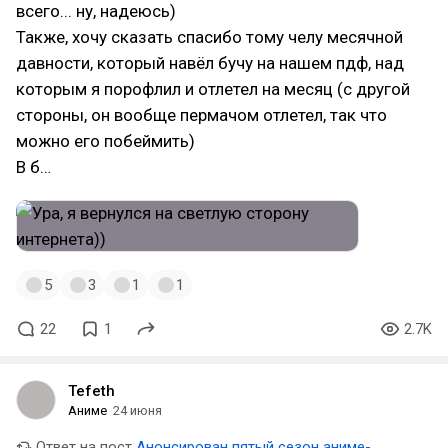
всего... ну, надеюсь)
Также, хочу сказать спасибо тому челу месячной
давности, который навёл бучу на нашем пдф, над
которым я порофлил и отлетел на месяц (с другой
стороны, он вообще пермачом отлетел, так что
можно его побеймить)
В б…
5
3
1
1
22
1
2.7K
Tefeth
Аниме
24 июня
Ответ на пост
Анонсирован пятый сезон аниме-