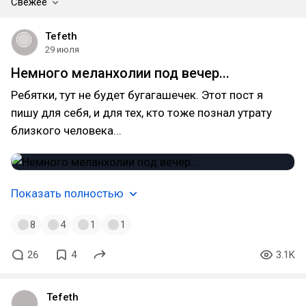
Свежее
Tefeth
29 июля
Немного меланхолии под вечер...
Ребятки, тут не будет бугагашечек. Этот пост я
пишу для себя, и для тех, кто тоже познал утрату
близкого человека...
Показать полностью
8
4
1
1
26
4
3.1K
Tefeth