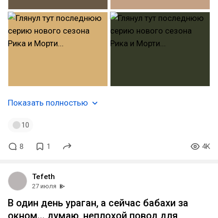
Показать полностью
10
8
1
4K
Tefeth
27 июля
В один день ураган, а сейчас бабахи за
окном... думаю, неплохой повод для