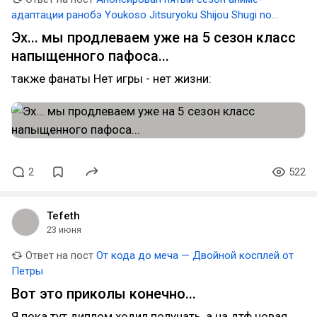
адаптации ранобэ Youkoso Jitsuryoku Shijou Shugi no
Kyoushitsu e (Добро пожаловать в класс превосходства)
Эх... мы продлеваем уже на 5 сезон класс
напыщенного пафоса...
также фанаты Нет игры - нет жизни:
2
522
Tefeth
23 июня
Ответ на пост
От кода до меча — Двойной косплей от
Петры
Вот это приколы конечно...
Я пока тут диплом ходил получать, а на дтф новая