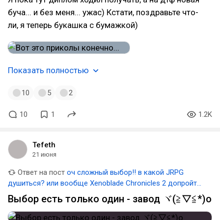
буча... и без меня... ужас) Кстати, поздравьте что-
ли, я теперь букашка с бумажкой)
Показать полностью
10
5
2
10
1
1.2K
Tefeth
21 июня
Ответ на пост
оч сложный выбор!! в какой JRPG
душиться? или вообще Xenoblade Chronicles 2 допройти,
а то я начал и через 20 часов чёт забросил.
Выбор есть только один - завод ヾ(≧▽≦*)o