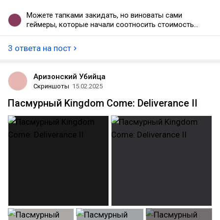
Можете тапками закидать, но виноваты сами
геймеры, которые начали соотносить стоимость
игр с их продолжительностью. Не понимая, что
уникальное приключение на 10-20 часов, да даже
3 ответа на пост
на 8 часов, имхо, лучше однотипного гринда на
100 часов, хотя есть и исключения, куда ж без
них. Смутно вспоминаю, начиная с 2010-2012,
Аризонский Убийца
вроде, пошло это нытье.
Скриншоты
15.02.2025
Пасмурный Kingdom Come: Deliverance II